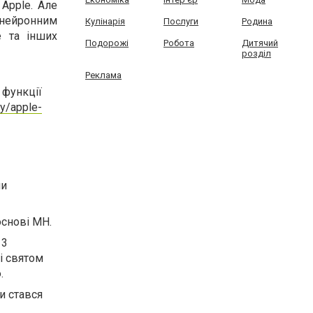
Apple. Але
«нейронним
Кулінарія
Послуги
Родина
e та інших
Подорожі
Робота
Дитячий
розділ
Реклама
 функції
ny/apple-
чи
основі МН.
13
і святом
.
и стався