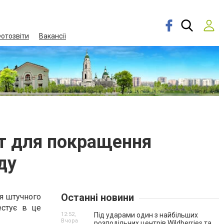
отозвіти
Вакансії
кт для покращення
ду
Останні новини
ся штучного
естує в це
12:52,
Під ударами один з найбільших
Вчора
розподільчих центрів Wildberries та