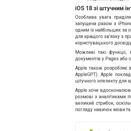
iOS 18 зі штучним і
Особлива увага приділя
запущена разом з iPhone
одним із найбільших за ос
для кращого зв’язку з п
користувацького досвіду
Можливі такі функції, 
документів у Pages або 
Apple також розробляє в
AppleGPT). Apple покла
штучного інтелекту для 
Apple хоче вдосконалюва
розмові з аналітиками п
великий стрибок, оскіль
погляду навичок мови та