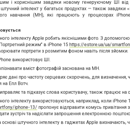
нішим і кориснішим завдяки новому генеруючому ШІ від 
штучний інтелект у багатьох продуктах — також завдяки 
го навчання (МН), які працюють у процесорах iPhon
товується
ого інтелекту Apple робить якіснішими фото. З допомогою
"Портретний режим" в iPhone 15
https://estore.ua/ua/smartfo
орювати портрети з розмитим фоном навіть після зйомки.
Phone використовує ШІ.
зпізнавати вміст фотографій заснована на МН.
ряє дані про частоту серцевих скорочень, для визначення, 
 на Епл Вотч.
иправляє та підказує слова користувачу, також працює на 
чного інтелекту використовуються, наприклад, коли iPhone 
artfony/iphone-13/
пропонує відправити комусь привітання з
дати зустріч та надіслати запрошення електронною поштою
 основі штучного інтелекту в гаджетах Apple визначають, ч