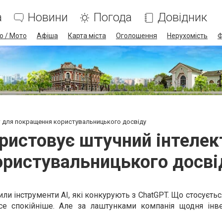
а
Новини
Погода
Довідник
о / Мото
Афіша
Карта міста
Оголошення
Нерухомість
Ф
кт для покращення користувальницького досвіду
ористовує штучний інтеле
ористувальницького досві
или інструменти AI, які конкурують з ChatGPT. Що стосуєть
все спокійніше. Але за лаштунками компанія щодня інв