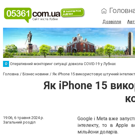
Головн
Дозвілля
Авт
О
Оперативний моніторинг ситуації довкола COVID-19 у Лубнах
Головна
Бізнес новини
Як iPhone 15 використовує штучний інтеле
Як iPhone 15 вик
к
19:06,
6 травня 2024 р.
Google і Meta вже запуст
Загальний розділ
інтелекту, то в Apple 
мільйони доларів.