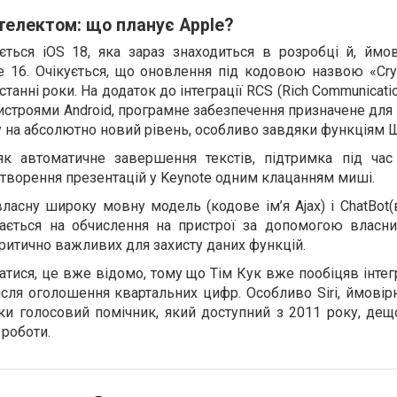
нтелектом: що планує Apple?
ється iOS 18, яка зараз знаходиться в розробці й, ймов
 16. Очікується, що оновлення під кодовою назвою «Crys
танні роки. На додаток до інтеграції RCS (Rich Communicatio
ристроями Android, програмне забезпечення призначене дл
 на абсолютно новий рівень, особливо завдяки функціям Ш
як автоматичне завершення текстів, підтримка під час
створення презентацій у Keynote одним клацанням миші.
ласну широку мовну модель (кодове ім’я Ajax) і ChatBot
дається на обчислення на пристрої за допомогою власн
критично важливих для захисту даних функцій.
тися, це вже відомо, тому що Тім Кук вже пообіцяв інте
ісля оголошення квартальних цифр. Особливо Siri, ймовір
ки голосовий помічник, який доступний з 2011 року, дещ
 роботи.