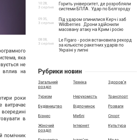
10:28,
Горить університет, де розробляли
3 серпня
системи БПЛА . Удар по Бєлгороду
09:35,
Під ударом опинилися Керч і хаб
3 серпня
Wildberries . Дрони здійснили
масовану атаку на Крим і росію
08:08,
Le Figaro - росія встановила рекорд
3 серпня
за кількістю ракетних ударів по
Україні у липні
рограмного
истема, яка
овується не
Рубрики новин
 вплив на
Загальний
Техніка
Здоров'я
розділ
Туризм
Нерухомість
Транспорт
отири роки
e витрачає
Будівництво
Відпочинок
Розваги
 всередині
Бізнес
Меблі
Спорт
товувати в
Жіночий
Інтернет
Культура
розділ
ий помічник
Економіка
Інтер'єр
Мода