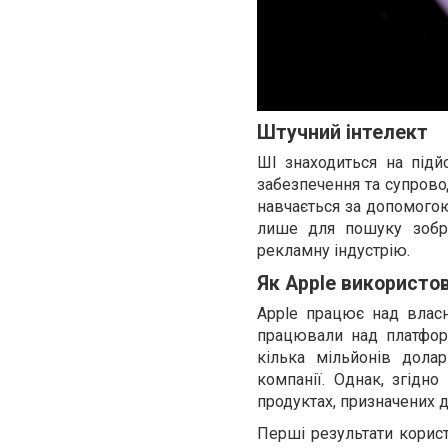
Штучний інтелект
ШІ знаходиться на підйо
забезпечення та супрово
навчається за допомогою
лише для пошуку зобр
рекламну індустрію.
Як Apple використо
Apple працює над власн
працювали над платфор
кілька мільйонів дола
компанії. Однак, згідн
продуктах, призначених д
Перші результати корист