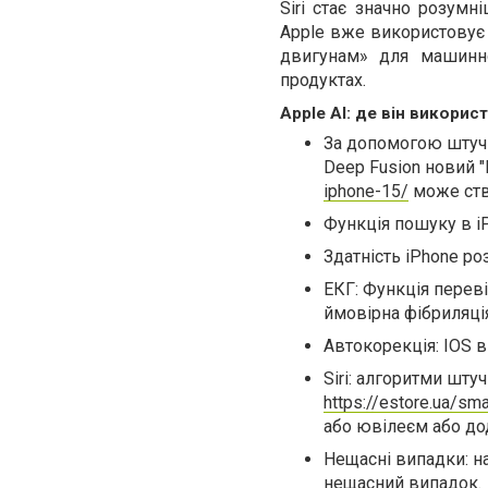
Siri стає значно розум
Apple вже використовує 
двигунам» для машинно
продуктах.
Apple AI: де він викорис
За допомогою штучн
Deep Fusion новий 
iphone-15/
може ств
Функція пошуку в i
Здатність iPhone ро
ЕКГ: Функція переві
ймовірна фібриляція
Автокорекція: IOS в
Siri: алгоритми шту
https://estore.ua/sm
або ювілеєм або до
Нещасні випадки: на
нещасний випадок.