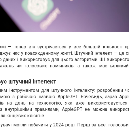
мі — тепер він зустрічається у все більшій кількості п
джує нас у повсякденному житті. Штучний інтелект — це с
 даних і використовує для цього алгоритми. ШІ використ
ажень чи голосових помічників, а також має великий
вує штучний інтелект
им інструментом для штучного інтелекту: розробники ч
мою з робочою назвою AppleGPT. Вочевидь, зараз Appl
рів на день на технологію, яка вже використовується
о з внутрішніми правилами, AppleGPT не можна викорис
ля кінцевих клієнтів.
увачі могли побачити у 2024 році. Перш за все, голосов