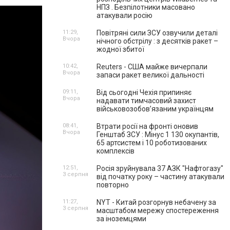
НПЗ . Безпілотники масовано
атакували росію
11:29,
Повітряні сили ЗСУ озвучили деталі
Вчора
нічного обстрілу : з десятків ракет –
жодної збитої
10:42,
Reuters - США майже вичерпали
Вчора
запаси ракет великої дальності
09:11,
Від сьогодні Чехія припиняє
Вчора
надавати тимчасовий захист
військовозобов’язаним українцям
08:41,
Втрати росії на фронті оновив
Вчора
Генштаб ЗСУ : Мінус 1 130 окупантів,
65 артсистем і 10 роботизованих
комплексів
12:51,
Росія зруйнувала 37 АЗК "Нафтогазу"
3 серпня
від початку року – частину атакували
повторно
11:27,
NYT - Китай розгорнув небачену за
3 серпня
масштабом мережу спостереження
за іноземцями