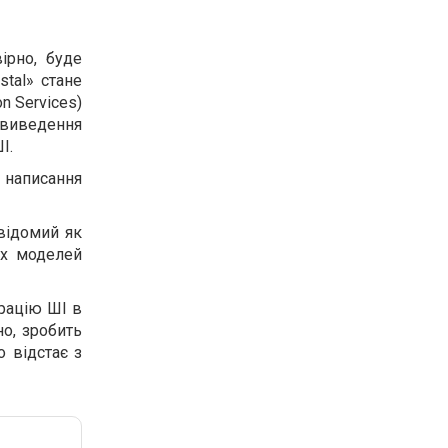
ірно, буде
tal» стане
n Services)
я виведення
І.
 написання
(відомий як
их моделей
грацію ШІ в
но, зробить
о відстає з