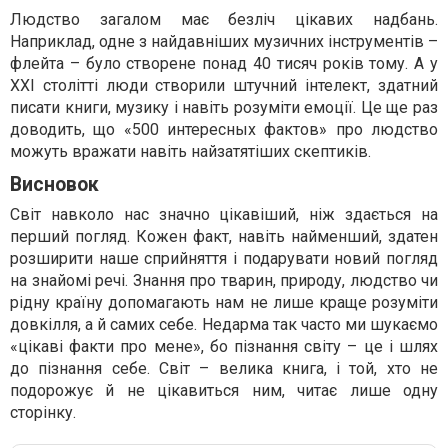
Людство загалом має безліч цікавих надбань.
Наприклад, одне з найдавніших музичних інструментів –
флейта – було створене понад 40 тисяч років тому. А у
ХХІ столітті люди створили штучний інтелект, здатний
писати книги, музику і навіть розуміти емоції. Це ще раз
доводить, що «500 интересных фактов» про людство
можуть вражати навіть найзатятіших скептиків.
Висновок
Світ навколо нас значно цікавіший, ніж здається на
перший погляд. Кожен факт, навіть найменший, здатен
розширити наше сприйняття і подарувати новий погляд
на знайомі речі. Знання про тварин, природу, людство чи
рідну країну допомагають нам не лише краще розуміти
довкілля, а й самих себе. Недарма так часто ми шукаємо
«цікаві факти про мене», бо пізнання світу – це і шлях
до пізнання себе. Світ – велика книга, і той, хто не
подорожує й не цікавиться ним, читає лише одну
сторінку.