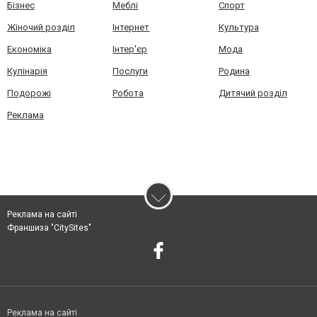
Бізнес
Меблі
Спорт
Жіночий розділ
Інтернет
Культура
Економіка
Інтер'єр
Мода
Кулінарія
Послуги
Родина
Подорожі
Робота
Дитячий розділ
Реклама
Реклама на сайті
Франшиза "CitySites"
Реклама на сайті