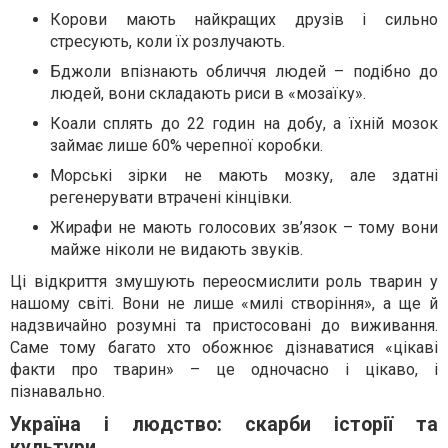
Корови мають найкращих друзів і сильно
стресують, коли їх розлучають.
Бджоли впізнають обличчя людей – подібно до
людей, вони складають риси в «мозаїку».
Коали сплять до 22 годин на добу, а їхній мозок
займає лише 60% черепної коробки.
Морські зірки не мають мозку, але здатні
регенерувати втрачені кінцівки.
Жирафи не мають голосових зв’язок – тому вони
майже ніколи не видають звуків.
Ці відкриття змушують переосмислити роль тварин у
нашому світі. Вони не лише «милі створіння», а ще й
надзвичайно розумні та пристосовані до виживання.
Саме тому багато хто обожнює дізнаватися «цікаві
факти про тварин» – це одночасно і цікаво, і
пізнавально.
Україна і людство: скарби історії та
культури