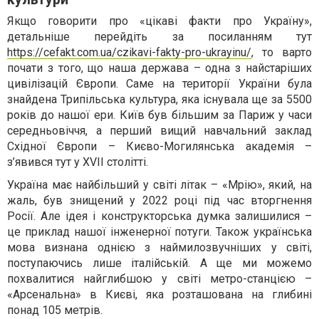
Якщо говорити про «цікаві факти про Україну»,
детальніше перейдіть за посиланням тут
https://cefakt.com.ua/czikavi-fakty-pro-ukrayinu/
, то варто
почати з того, що наша держава – одна з найстаріших
цивілізацій Європи. Саме на території України була
знайдена Трипільська культура, яка існувала ще за 5500
років до нашої ери. Київ був більшим за Париж у часи
середньовіччя, а перший вищий навчальний заклад
Східної Європи – Києво-Могилянська академія –
з’явився тут у XVII столітті.
Україна має найбільший у світі літак – «Мрію», який, на
жаль, був знищений у 2022 році під час вторгнення
Росії. Але ідея і конструкторська думка залишилися –
це приклад нашої інженерної потуги. Також українська
мова визнана однією з наймилозвучніших у світі,
поступаючись лише італійській. А ще ми можемо
похвалитися найглибшою у світі метро-станцією –
«Арсенальна» в Києві, яка розташована на глибині
понад 105 метрів.