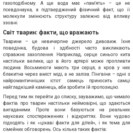
газоподібному. А ще вода має «пам’ять» – це не
псевдонаука, а підтверджений фізичний факт, що її
молекули змінюють структуру залежно від впливу
ззовні.
Світ тварин: факти, що вражають
Тварини – це невичерпне джерело дивовиж. Їхня
поведінка, будова і здібності часто викликають
справжнє захоплення. Наприклад, серце синього кита
настільки велике, що в його артерії може пропливти
людина. Восьминоги мають три серця, а кров у них
блакитна через вміст міді, а не заліза. Пінгвіни – одні з
найромантичніших істот: самець приносить самці
найгладкіший камінець, аби зробити їй пропозицію.
Перед тим як перейти до списку, зауважимо, що чимало
фактів про тварин настільки неймовірні, що здаються
вигаданими. Проте вони базуються на реальних
наукових спостереженнях і відкриттях. Вони чудово
підходять і як «цікаві факти для дітей», і як тема для
сімейних обговорень. Ось кілька таких фактів: