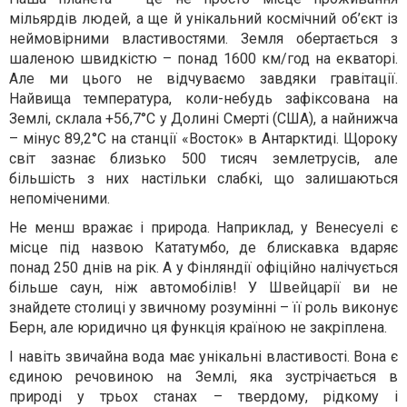
мільярдів людей, а ще й унікальний космічний об’єкт із
неймовірними властивостями. Земля обертається з
шаленою швидкістю – понад 1600 км/год на екваторі.
Але ми цього не відчуваємо завдяки гравітації.
Найвища температура, коли-небудь зафіксована на
Землі, склала +56,7°C у Долині Смерті (США), а найнижча
– мінус 89,2°C на станції «Восток» в Антарктиді. Щороку
світ зазнає близько 500 тисяч землетрусів, але
більшість з них настільки слабкі, що залишаються
непоміченими.
Не менш вражає і природа. Наприклад, у Венесуелі є
місце під назвою Кататумбо, де блискавка вдаряє
понад 250 днів на рік. А у Фінляндії офіційно налічується
більше саун, ніж автомобілів! У Швейцарії ви не
знайдете столиці у звичному розумінні – її роль виконує
Берн, але юридично ця функція країною не закріплена.
І навіть звичайна вода має унікальні властивості. Вона є
єдиною речовиною на Землі, яка зустрічається в
природі у трьох станах – твердому, рідкому і