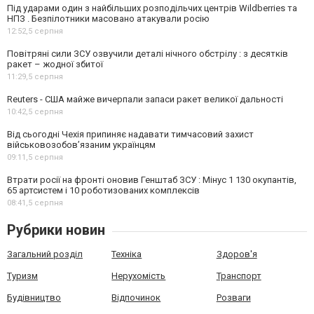
Під ударами один з найбільших розподільчих центрів Wildberries та
НПЗ . Безпілотники масовано атакували росію
12:52,
5 серпня
Повітряні сили ЗСУ озвучили деталі нічного обстрілу : з десятків
ракет – жодної збитої
11:29,
5 серпня
Reuters - США майже вичерпали запаси ракет великої дальності
10:42,
5 серпня
Від сьогодні Чехія припиняє надавати тимчасовий захист
військовозобов’язаним українцям
09:11,
5 серпня
Втрати росії на фронті оновив Генштаб ЗСУ : Мінус 1 130 окупантів,
65 артсистем і 10 роботизованих комплексів
08:41,
5 серпня
Рубрики новин
Загальний розділ
Техніка
Здоров'я
Туризм
Нерухомість
Транспорт
Будівництво
Відпочинок
Розваги