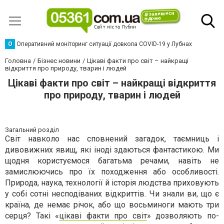
О
Оперативний моніторинг ситуації довкола COVID-19 у Лубнах
Головна
Бізнес новини
Цікаві факти про світ – найкращі
відкриття про природу, тварин і людей
Цікаві факти про світ – найкращі відкриття
про природу, тварин і людей
Загальний розділ
Світ навколо нас сповнений загадок, таємниць і
дивовижних явищ, які іноді здаються фантастикою. Ми
щодня користуємося багатьма речами, навіть не
замислюючись про їх походження або особливості.
Природа, наука, технології й історія людства приховують
у собі сотні несподіваних відкриттів. Чи знали ви, що є
країна, де немає річок, або що восьминоги мають три
серця? Такі «
цікаві факти про світ
» дозволяють по-