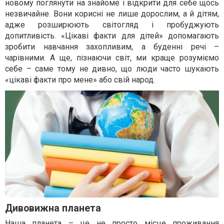
новому поглянути на знайоме і відкрити для себе щось
незвичайне. Вони корисні не лише дорослим, а й дітям,
адже розширюють світогляд і пробуджують
допитливість. «Цікаві факти для дітей» допомагають
зробити навчання захопливим, а буденні речі –
чарівними. А ще, пізнаючи світ, ми краще розуміємо
себе – саме тому не дивно, що люди часто шукають
«цікаві факти про мене» або свій народ.
Дивовижна планета
Наша планета – це не просто місце проживання