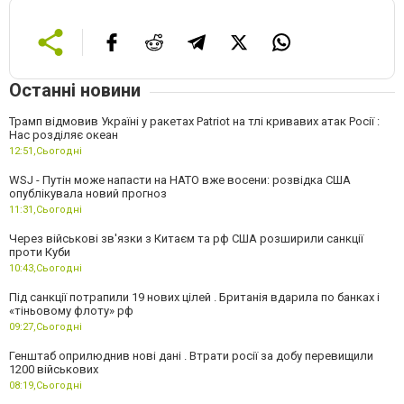
Останні новини
Трамп відмовив Україні у ракетах Patriot на тлі кривавих атак Росії :
Нас розділяє океан
12:51,
Сьогодні
WSJ - Путін може напасти на НАТО вже восени: розвідка США
опублікувала новий прогноз
11:31,
Сьогодні
Через військові зв'язки з Китаєм та рф США розширили санкції
проти Куби
10:43,
Сьогодні
Під санкції потрапили 19 нових цілей . Британія вдарила по банках і
«тіньовому флоту» рф
09:27,
Сьогодні
Генштаб оприлюднив нові дані . Втрати росії за добу перевищили
1200 військових
08:19,
Сьогодні