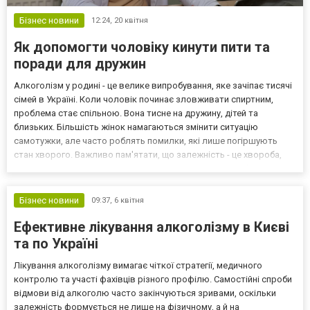
Бізнес новини
12:24,
20 квітня
Як допомогти чоловіку кинути пити та
поради для дружин
Алкоголізм у родині - це велике випробування, яке зачіпає тисячі
сімей в Україні. Коли чоловік починає зловживати спиртним,
проблема стає спільною. Вона тисне на дружину, дітей та
близьких. Більшість жінок намагаються змінити ситуацію
самотужки, але часто роблять помилки, які лише погіршують
стан хворого. Важливо пам'ятати, що залежність - це хвороба,
яку мають лікувати фахівці. Що робити коли чоловік п'є Перш за
все треба допомогти партнеру усвідомити про...
Бізнес новини
09:37,
6 квітня
Ефективне лікування алкоголізму в Києві
та по Україні
Лікування алкоголізму вимагає чіткої стратегії, медичного
контролю та участі фахівців різного профілю. Самостійні спроби
відмови від алкоголю часто закінчуються зривами, оскільки
залежність формується не лише на фізичному, а й на