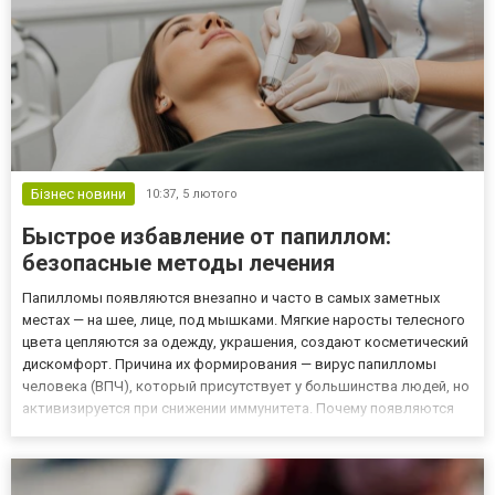
Бізнес новини
10:37,
5 лютого
Быстрое избавление от папиллом:
безопасные методы лечения
Папилломы появляются внезапно и часто в самых заметных
местах — на шее, лице, под мышками. Мягкие наросты телесного
цвета цепляются за одежду, украшения, создают косметический
дискомфорт. Причина их формирования — вирус папилломы
человека (ВПЧ), который присутствует у большинства людей, но
активизируется при снижении иммунитета. Почему появляются
папилломы Вирус проникает в кожу через микроповреждения —
царапины, ссадины, трещины. Заражение происходит при...