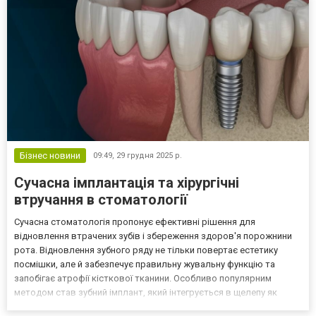
свою...
Бізнес новини
09:49,
29 грудня 2025 р.
Сучасна імплантація та хірургічні
втручання в стоматології
Сучасна стоматологія пропонує ефективні рішення для
відновлення втрачених зубів і збереження здоров'я порожнини
рота. Відновлення зубного ряду не тільки повертає естетику
посмішки, але й забезпечує правильну жувальну функцію та
запобігає атрофії кісткової тканини. Особливо популярним
методом став зубний імплант, який інтегрується в щелепу як
штучний корінь і служить надійною основою для протеза. Такий