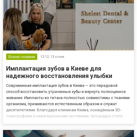
Бізнес новини
12:12,
13 січня
Имплантация зубов в Киеве для
надежного восстановления улыбки
Современная имплантация зубов в Киеве — это передовой
способ восстановить утраченные зубы и вернуть полноценное
жевание. Импланты из титана полностью совместимы с тканями
организма, приживаются естественным образом и служат
десятилетиями. Благодаря клиникам Киева, оснащённым 3D-
томографами и навигационными системами, процедура стала
максимально точной, безопасной и предсказуемой. Имплантация
проводится в несколько этапов: диагностика, установка
титанового...