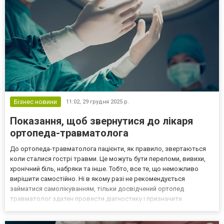
Бізнес новини
11:02,
29 грудня 2025 р.
Показання, щоб звернутися до лікаря
ортопеда-травматолога
До ортопеда-травматолога пацієнти, як правило, звертаються
коли сталися гострі травми. Це можуть бути переломи, вивихи,
хронічний біль, набряки та інше. Тобто, все те, що неможливо
вирішити самостійно. Ні в якому разі не рекомендується
займатися самолікуванням, тільки досвідчений ортопед
травматолог здатен провести діагностику і призначити
ефективне лікування. Також дуже важливо звернутися до
перевіреної клініки, в якій працюють спеціалісти, що знають