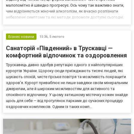
малопомітно й швидко прогресує. Ось чому так важливо знати,
чим відрізняється жіночий алкоголізм, як вчасно розпізнати
небезпечні симптоми та які методи допомоги доступні сьогодні.
Особливості жіночого алкоголізму Жіночий організм має ряд
фізіологічних і емоційних особливостей,...
Бізнес новини
15:36,
5 лютого
Санаторій «Південний» в Трускавці —
комфортний відпочинок та оздоровлення
Трускавець давно здобув репутацію одного з найпопулярніших
курортів України. Щороку сюди приїжджають тисячі людей, які
шукають спокій, чисте гірське повітря та можливість покращити
здоров’я. Курорт приваблює не лише завдяки своїм мінеральним
джерелам, але й широким можливостям для активного та
спокійного відпочинку. У цьому затишному містечку кожен знайде
щось для себе — від прогулянок парками до сучасних процедур
оздоровчих комплексів. Одним із таких комп...