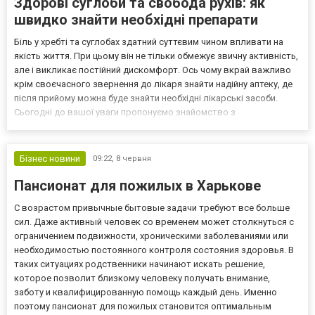
Здорові суглоби та свобода рухів: як
швидко знайти необхідні препарати
Біль у хребті та суглобах здатний суттєвим чином впливати на
якість життя. При цьому він не тільки обмежує звичну активність,
але і викликає постійний дискомфорт. Ось чому вкрай важливо
крім своєчасного звернення до лікаря знайти надійну аптеку, де
після прийому можна буде знайти необхідні лікарські засоби.
Сьогодні до вашої уваги пропонуємо знайомство з
Aptekahelp.com.ua. Це відома в Україні онлайн-аптека, яка своїм
клієнтам пропонує широкий асортимент пр...
Бізнес новини
09:22,
8 червня
Пансионат для пожилых в Харькове
С возрастом привычные бытовые задачи требуют все больше
сил. Даже активный человек со временем может столкнуться с
ограничением подвижности, хроническими заболеваниями или
необходимостью постоянного контроля состояния здоровья. В
таких ситуациях родственники начинают искать решение,
которое позволит близкому человеку получать внимание,
заботу и квалифицированную помощь каждый день. Именно
поэтому пансионат для пожилых становится оптимальным