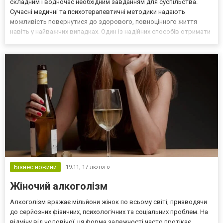
складним і водночас необхідним завданням для суспільства.
Сучасні медичні та психотерапевтичні методики надають
можливість повернутися до здорового, повноцінного життя
навіть у найважчих випадках. Один із надійних способів отримати
кваліфіковану підтримку — звернутися до лікування
наркозалежних, де поєднується професіоналізм, сучасні підходи
та...
Бізнес новини
19:11,
17 лютого
Жіночий алкоголізм
Алкоголізм вражає мільйони жінок по всьому світі, призводячи
до серйозних фізичних, психологічних та соціальних проблем. На
відміну від чоловічої, ця форма залежності часто протікає