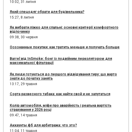
10:02,
31 липня
Який спецодяг обрати для будівельника?
15:27,
8 липня
Як вибрати ліжко для спальні: основні критерії комфортного
відпочинку
09:38,
30 червня
Осознанные покупки: как тратить меньше и получать больше
Barrel від InSmoke: бонг із подвійним перколятором для
максимальної фільтрації
Як люди готуються до першого відвідування тиру: що варто
знати до початку занять
13:17,
29 травня
Сорта развесного табака: как найти свой и не запутаться
Колір автомобіля, міфи про аварійність і реальна вартість
страхування у 2026 році
09:47,
14 травня
Аккаунты фб для арбитража: что это?
11:04,
11 травня