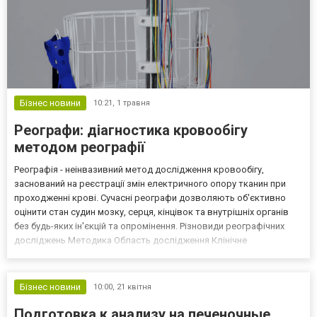
Бізнес новини
10:21,
1 травня
Реографи: діагностика кровообігу
методом реографії
Реографія - неінвазивний метод дослідження кровообігу,
заснований на реєстрації змін електричного опору тканин при
проходженні крові. Сучасні реографи дозволяють об'єктивно
оцінити стан судин мозку, серця, кінцівок та внутрішніх органів
без будь-яких ін'єкцій та опромінення. Різновиди реографічних
досліджень Методика Область дослідження Клінічне
застосування РЕГ (реоенцефалографія) Судини головного мозку
Дисциркуляторна енцефалопатія, вегетосудинна дистоні...
Бізнес новини
10:00,
21 квітня
Подготовка к анализу на печеночные