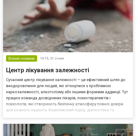
Бізнес новини
14:15,
21 січня
Центр лікування залежності
Сучасний центр лікування залежності — це ефективний шлях до
виздоровлення для людей, які зіткнулися з проблемою
наркозалежності, алкоголізму або іншими формами аддикції. Тут
працює команда досвідчених лікарів, психотерапевтів і
психологів, які створюють безпечну атмосферу повної довіри
для кожного пацієнта. Комплексний підхід, діагностика та
індивідуальні програми лікування допомагають подолати навіть
хронічні проблеми, відновити почуття гідності й поверну...