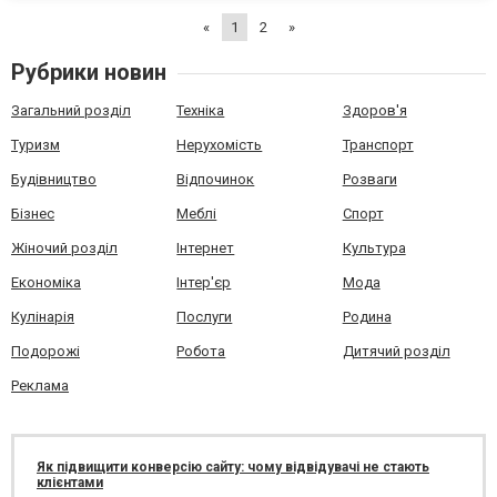
підхід дозволяє досягти довготривалого результату з мін...
«
1
2
»
Рубрики новин
Загальний розділ
Техніка
Здоров'я
Туризм
Нерухомість
Транспорт
Будівництво
Відпочинок
Розваги
Бізнес
Меблі
Спорт
Жіночий розділ
Інтернет
Культура
Економіка
Інтер'єр
Мода
Кулінарія
Послуги
Родина
Подорожі
Робота
Дитячий розділ
Реклама
Як підвищити конверсію сайту: чому відвідувачі не стають
клієнтами