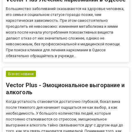
Большинство заболеваний сказываются на здоровье человека,
его семье и социальном статусе гораздо позже, чем
наркотическая зависимость. При этом самостоятельно
преодолеть её невозможно: изменения метаболизма и химии
мозга после начала употребления психоактивных веществ
делают отказ от них значительно сложнее, однако не
невозможным, без профессиональной и медицинской помощи.
При поиске клиники для лечения наркомании в Одессе
обязательно обращайтесь в учрежде...
Бізнес новини
Vector Plus - Эмоциональное выгорание и
алкоголь
Когда усталость становится достаточно глубокой, бокал вина
после тяжелого дня начинает ощущаться не как выбор, а как
необходимость. У большого количества людей, которые
постоянно сталкиваются со стрессом, эмоциональное
выгорание и алкоголь тайно связываются друг с другом еще до
того, как эта связь становится очевидной. Понимание того, как