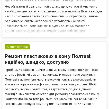
Незабываемый сеанс полной релаксации, который жизненно
необходим для жителя современного мегаполиса. Всего за один
час Вы сможете возобновить свои силы и обрести душевное
равновесие, снять накопленную усталость и ощутить
незабываемое наслаждение. В руках опытных мастеров
эротического массажа Вы почувствуете себя заново
родившимся человеком и откроете новые грани своих
ощущений. Чувственный и нежный эро массаж поможет Вам
избавиться от стресса и негативных...
Бізнес новини
Ремонт пластикових вікон у Полтаві:
надійно, швидко, доступно
Проблеми з пластиковими вікнами можуть виникати раптово,
але професійний ремонт допоможе їх оперативно усунути. У
Полтаві такі послуги мають високий попит, адже справність
вікон є запорукою комфорту, тепла та затишку в оселі. Щоб
отримати якісний результат, звертайтеся до досвідчених
фахівців. Викликати майстра для ремонту пластикових вікон у
Полтаві можна за телефонами: 099 734 92 20 098 128 47 98 Що
входить до послуг з ремонту пластикових вікон? Компанія...