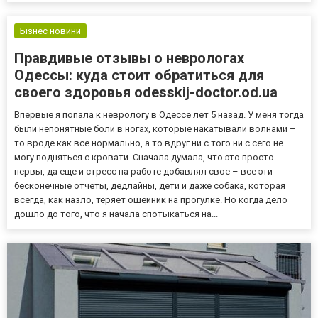
Перечень услуг, которые можно получить в ритуаль...
Бізнес новини
Правдивые отзывы о неврологах
Одессы: куда стоит обратиться для
своего здоровья odesskij-doctor.od.ua
Впервые я попала к неврологу в Одессе лет 5 назад. У меня тогда
были непонятные боли в ногах, которые накатывали волнами –
то вроде как все нормально, а то вдруг ни с того ни с сего не
могу подняться с кровати. Сначала думала, что это просто
нервы, да еще и стресс на работе добавлял свое – все эти
бесконечные отчеты, дедлайны, дети и даже собака, которая
всегда, как назло, теряет ошейник на прогулке. Но когда дело
дошло до того, что я начала спотыкаться на...