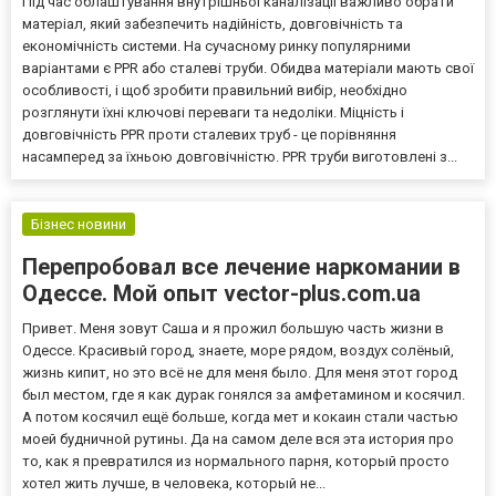
Під час облаштування внутрішньої каналізації важливо обрати
матеріал, який забезпечить надійність, довговічність та
економічність системи. На сучасному ринку популярними
варіантами є PPR або сталеві труби. Обидва матеріали мають свої
особливості, і щоб зробити правильний вибір, необхідно
розглянути їхні ключові переваги та недоліки. Міцність і
довговічність PPR проти сталевих труб - це порівняння
насамперед за їхньою довговічністю. PPR труби виготовлені з...
Бізнес новини
Перепробовал все лечение наркомании в
Одессе. Мой опыт vector-plus.com.ua
Привет. Меня зовут Саша и я прожил большую часть жизни в
Одессе. Красивый город, знаете, море рядом, воздух солёный,
жизнь кипит, но это всё не для меня было. Для меня этот город
был местом, где я как дурак гонялся за амфетамином и косячил.
А потом косячил ещё больше, когда мет и кокаин стали частью
моей будничной рутины. Да на самом деле вся эта история про
то, как я превратился из нормального парня, который просто
хотел жить лучше, в человека, который не...