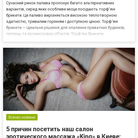
Сучасний ринок палива пропонує багато альтернативних
варіантів, серед яких особливе місце посідають торф'яні
брикети. Це паливо вирізняється високою теплотворною
здатністю, тривалим горінням і доступною ціною. Торф'яні
брикети — ідеальне рішення для опалення приватних будинків,
теплиць та промислових об'єктів. Торф'яні брикети
виготовляються з натуральної сировини, що робить їх
безпечними для навколишнього середовища. Що таке торф'яні
брикети? Торф'яні бри...
Бізнес новини
5 причин посетить наш салон
эротического массажа «King» в Киеве: