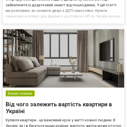
забезпечити їх додатковий захист від пошкоджень. У цій статті
ми розповімо, як оновити двері з ДСП самостійно. Купити
самоклеючу плівку для дверей з доставкою НП по Україні можна
на сайті: зd панелі Основні характеристики самоклеючої плівки:
Відповідність будь-якому стилю інтер’єр...
Бізнес новини
Від чого залежить вартість квартири в
Україні
Купівля квартири - це важливий крок у житті кожної людини. В
Україні, як і в багатьох інших країнах, вартість житла може істотно