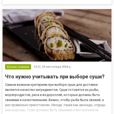
покупатели сталкиваются с вопросами и сомнениями в процессе
оформления рассрочки. В этой статье мы собрали самые часто
зад...
Бізнес новини
14:27,
29 листопада 2024 р.
Что нужно учитывать при выборе суши?
Самым важным критерием при выборе суши для доставки
является качество ингредиентов. Суши готовятся из рыбы,
морепродуктов, риса и водорослей, которые должны быть
свежими и качественными. Важно, чтобы рыба была свежей, а
рис правильно приготовлен. Овощи, такие как авокадо, огурцы
или морковь, тоже должны быть свежими и без признаков