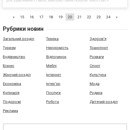
для здійснення ставок, використання бонусів. «Мостбет»
являється казино й одночасно букмекерською конторою. Тому
гравець самостійно обирає, як саме провести час: зіг...
«
15
16
17
18
19
20
21
22
23
24
»
Рубрики новин
Загальний розділ
Техніка
Здоров'я
Туризм
Нерухомість
Транспорт
Будівництво
Відпочинок
Розваги
Бізнес
Меблі
Спорт
Жіночий розділ
Інтернет
Культура
Економіка
Інтер'єр
Мода
Кулінарія
Послуги
Родина
Подорожі
Робота
Дитячий розділ
Реклама