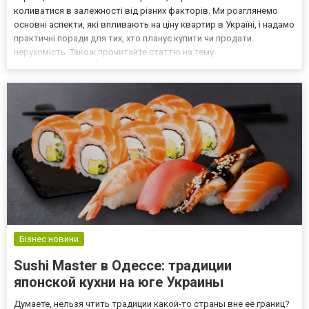
коливатися в залежності від різних факторів. Ми розглянемо
основні аспекти, які впливають на ціну квартир в Україні, і надамо
практичні поради для тих, хто планує купити чи продати
нерухомість. Також прочитайте статтю на тему
https://fastnews.com.ua/vid-chogo-zalezhyt-vartist-kvartyry.html від
чого залежить вартість квартири. Осн...
Бізнес новини
Sushi Master в Одессе: традиции
японской кухни на юге Украины
Думаете, нельзя чтить традиции какой-то страны вне её границ?