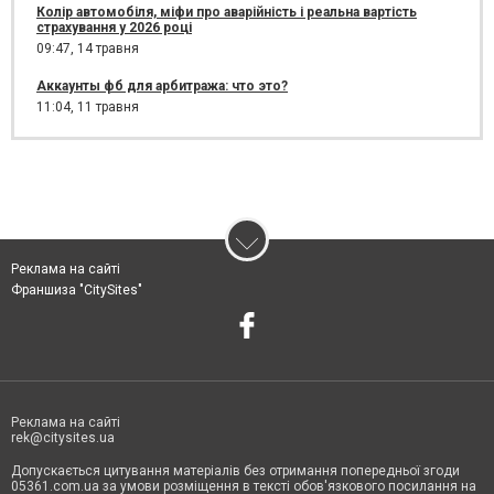
Колір автомобіля, міфи про аварійність і реальна вартість
страхування у 2026 році
09:47,
14 травня
Аккаунты фб для арбитража: что это?
11:04,
11 травня
Реклама на сайті
Франшиза "CitySites"
Реклама на сайті
rek@citysites.ua
Допускається цитування матеріалів без отримання попередньої згоди
05361.com.ua за умови розміщення в тексті обов'язкового посилання на