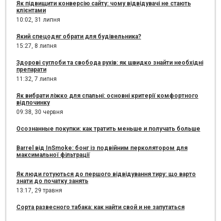
Як підвищити конверсію сайту: чому відвідувачі не стають
клієнтами
10:02,
31 липня
Який спецодяг обрати для будівельника?
15:27,
8 липня
Здорові суглоби та свобода рухів: як швидко знайти необхідні
препарати
11:32,
7 липня
Як вибрати ліжко для спальні: основні критерії комфортного
відпочинку
09:38,
30 червня
Осознанные покупки: как тратить меньше и получать больше
Barrel від InSmoke: бонг із подвійним перколятором для
максимальної фільтрації
Як люди готуються до першого відвідування тиру: що варто
знати до початку занять
13:17,
29 травня
Сорта развесного табака: как найти свой и не запутаться