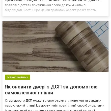
Кримінального кодексу. Проте, чи встановлює законодавство
правові підстави притягнення особи до кримінальної
відповідальності? Про даний правовий аспект розказують
фахівці з кримінального права з адвокатського обʼєднання
“Брати Федорови”. За настання яких умов особа може бути
притягнута до кримінальн...
Бізнес новини
Як оновити двері з ДСП за допомогою
самоклеючої плівки
Старі двері з ДСП можуть легко отримати нове життя завдяки
самоклеючій плівці. Це доступний і практичний спосіб оновлення
інтер’єру, який допоможе надати дверям сучасний вигляд і