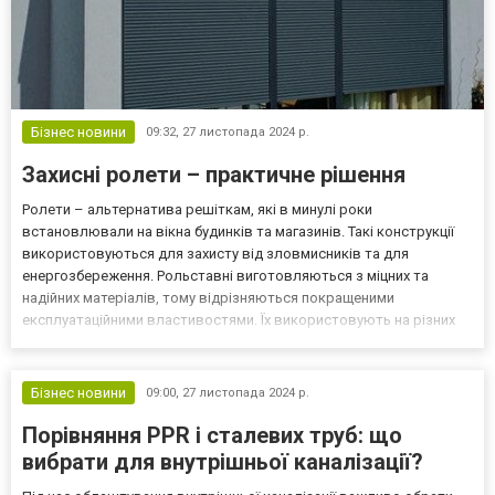
Бізнес новини
09:32,
27 листопада 2024 р.
Захисні ролети – практичне рішення
Ролети – альтернатива решіткам, які в минулі роки
встановлювали на вікна будинків та магазинів. Такі конструкції
використовуються для захисту від зловмисників та для
енергозбереження. Рольставні виготовляються з міцних та
надійних матеріалів, тому відрізняються покращеними
експлуатаційними властивостями. Їх використовують на різних
об’єктах, починаючи з приватних будинків та закінчуючи
вітринами магазинів. Переваги захисних ролетів Розглянемо
головні особ...
Бізнес новини
09:00,
27 листопада 2024 р.
Порівняння PPR і сталевих труб: що
вибрати для внутрішньої каналізації?