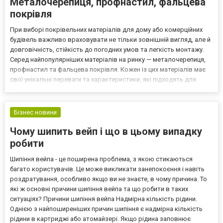
Металочерепиця, профнастил, фальцева
покрівля
При виборі покрівельних матеріалів для дому або комерційних
будівель важливо враховувати не тільки зовнішній вигляд, але й
довговічність, стійкість до погодних умов та легкість монтажу.
Серед найпопулярніших матеріалів на ринку — металочерепиця,
профнастил та фальцева покрівля. Кожен із цих матеріалів має
свої унікальні переваги та характеристики, які підходять для
різних типів проєктів. Металочерепиця Металлочерепица — це
сучасний покрівельний матеріал, я...
Бізнес новини
Чому шипить вейп і що в цьому випадку
робити
Шипіння вейпа - це поширена проблема, з якою стикаються
багато користувачів. Це може викликати занепокоєння і навіть
роздратування, особливо якщо ви не знаєте, в чому причина. То
які ж основні причини шипіння вейпа та що робити в таких
ситуаціях? Причини шипіння вейпа Надмірна кількість рідини.
Однією з найпоширеніших причин шипіння є надмірна кількість
рідини в картриджі або атомайзері. Якщо рідина заповнює