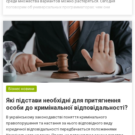
среди множества вариантов можно растеряться. Сегодня
поговорим об универсальных программаторах: чем они
отличаются от специализированных, какие бывают виды, как
ими пользоваться и почему они так популярны среди инженеров
и лю...
Бізнес новини
Які підстави необхідні для притягнення
особи до кримінальної відповідальності?
В українському законодавстві поняття кримінального
правопорушення та настання за нього відповідного виду
юридичної відповідальності передбачається положеннями