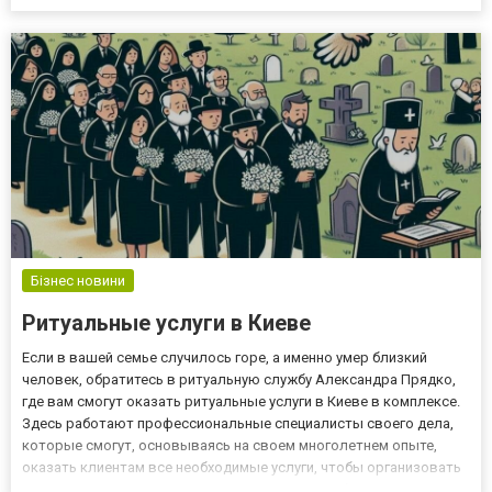
увядания. Если вы заказываете роллы с рыбой, убедитесь, что
ресторан придерживается стандартов безопасности при работе
с сырым...
Бізнес новини
Ритуальные услуги в Киеве
Если в вашей семье случилось горе, а именно умер близкий
человек, обратитесь в ритуальную службу Александра Прядко,
где вам смогут оказать ритуальные услуги в Киеве в комплексе.
Здесь работают профессиональные специалисты своего дела,
которые смогут, основываясь на своем многолетнем опыте,
оказать клиентам все необходимые услуги, чтобы организовать
достойные похороны, при этом качественно и без лишней суеты.