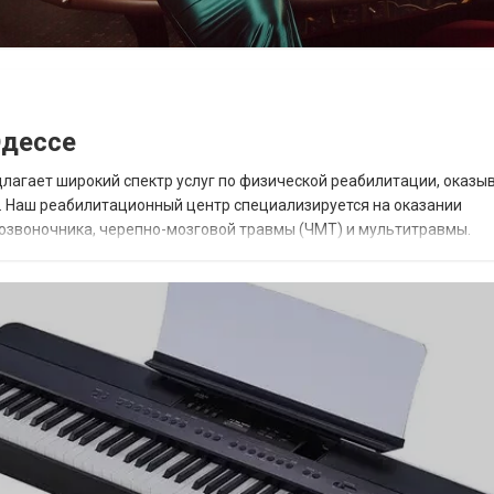
Одессе
лагает широкий спектр услуг по физической реабилитации, оказы
. Наш реабилитационный центр специализируется на оказании
озвоночника, черепно-мозговой травмы (ЧМТ) и мультитравмы.
вых направлений деятельности нашего центра является...