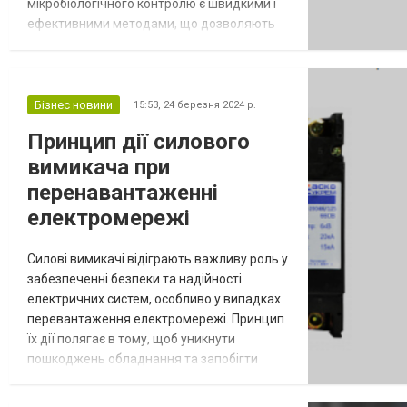
мікробіологічного контролю є швидкими і
ефективними методами, що дозволяють
оперативно оцінювати рівень мікробного
забруднення продуктів і поверхонь. На
сайті http://pamir-
service.com.ua/mikrobio/mikrobiologichni-
Бізнес новини
15:53,
24 березня 2024 р.
testi/ можна ознайомитися з
Принцип дії силового
різноманітними особливостями таких
вимикача при
тестів, дізнатися про їх застосува...
перенавантаженні
електромережі
Силові вимикачі відіграють важливу роль у
забезпеченні безпеки та надійності
електричних систем, особливо у випадках
перевантаження електромережі. Принцип
їх дії полягає в тому, щоб уникнути
пошкоджень обладнання та запобігти
небезпеці для споживачів електроенергії.
Якщо ви бажаєте придбати вимикач, то