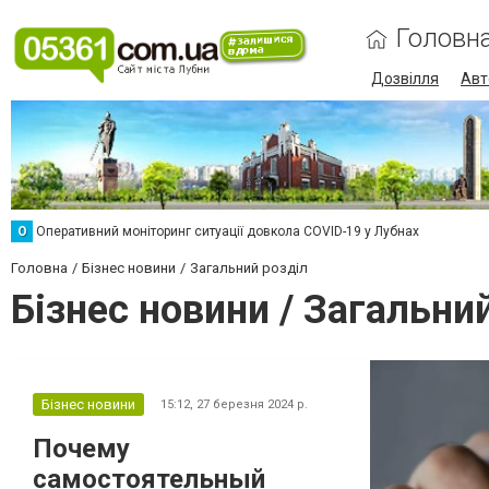
Головн
Дозвілля
Авт
О
Оперативний моніторинг ситуації довкола COVID-19 у Лубнах
Головна
Бізнес новини
Загальний розділ
Бізнес новини / Загальни
Бізнес новини
15:12,
27 березня 2024 р.
Почему
самостоятельный