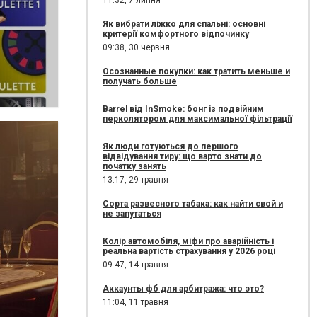
11:32,
7 липня
Як вибрати ліжко для спальні: основні
критерії комфортного відпочинку
09:38,
30 червня
Осознанные покупки: как тратить меньше и
получать больше
Barrel від InSmoke: бонг із подвійним
перколятором для максимальної фільтрації
Як люди готуються до першого
відвідування тиру: що варто знати до
початку занять
13:17,
29 травня
Сорта развесного табака: как найти свой и
не запутаться
Колір автомобіля, міфи про аварійність і
реальна вартість страхування у 2026 році
09:47,
14 травня
Аккаунты фб для арбитража: что это?
11:04,
11 травня