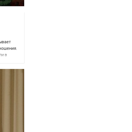
ывает
тношения.
ли в