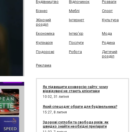
Будівництво
Відпочинок
Розваги
Бізнес
Меблі
Спорт
Жіночий
Інтернет
Культура
розділ
Економіка
Інтер'єр
Мода
Кулінарія
Послуги
Родина
Подорожі
Робота
Дитячий
розділ
Реклама
Як підвищити конверсію сайту: чому
відвідувачі не стають клієнтами
10:02,
31 липня
Який спецодяг обрати для будівельника?
15:27,
8 липня
Здорові суглоби та свобода рухів: як
швидко знайти необхідні препарати