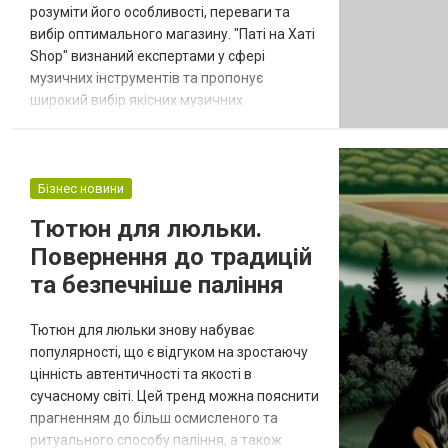
розуміти його особливості, переваги та
вибір оптимального магазину. "Паті на Хаті
Shop" визнаний експертами у сфері
музичних інструментів та пропонує
широкий вибір якісних музичних
інструментів. Ви можете обрати цифрове
піаніно тут будь-якого типу, як для
новачків, так і для професійних мізикантів.
Що таке цифрове піаніно? Цифрове піаніно
Бізнес новини
- це сучасний музичний інструмент, який
Тютюн для люльки.
емулює звук традиційного акустичного
Повернення до традицій
піан...
та безпечніше паління
Тютюн для люльки знову набуває
популярності, що є відгуком на зростаючу
цінність автентичності та якості в
сучасному світі. Цей тренд можна пояснити
прагненням до більш осмисленого та
ритуального способу паління, а також