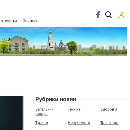
отозвіти
Вакансії
Рубрики новин
Загальний
Техніка
Здоров'я
розділ
Туризм
Нерухомість
Транспорт