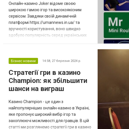
Онлайн-казино Joker відоме своєю
широкою гамою ігор та високоякісним
сервісом. Завдяки своїй динамічній
платформі https://umannews.in.ua/ та
зручності користування, воно швидко
здобуло популярність серед українських
гравців. Втім, через часті обмеження
доступу до азартних ігор в інтернеті, багато
користувачів шукають надійні способи
доступу до своїх улюблених казино. Чому
Бізнес новини
14:58,
27 березня 2024 р.
важливі дзеркала сайтів: Переваги та
Стратегії гри в казино
функціонал Дзеркала сайтів казино, такі як
Champion: як збільшити
Joker...
шанси на виграш
Казино Champion - це один з
найпопулярніших онлайн-казино в Україні,
яке пропонує широкий вибір ігор та
захоплюючі можливості для гравців. В цій
статті ми розглянемо стратегії гри в казино