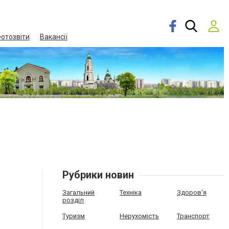
отозвіти
Вакансії
Рубрики новин
Загальний
Техніка
Здоров'я
розділ
Туризм
Нерухомість
Транспорт