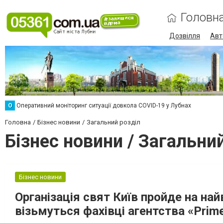
Головн
Дозвілля
Авт
О
Оперативний моніторинг ситуації довкола COVID-19 у Лубнах
Головна
Бізнес новини
Загальний розділ
Бізнес новини / Загальни
Бізнес новини
Організація свят Київ пройде на на
візьмуться фахівці агентства «Prim