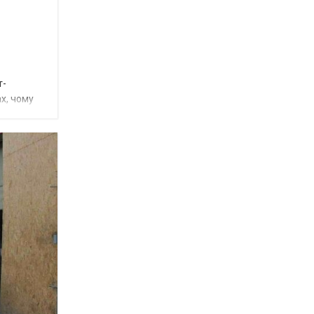
т-
х, чому