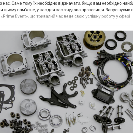
з нас. Саме тому їх необхідно відзначати. Якщо вам необхідно на
при цьому пам'ятне, у нас для вас є чудова пропозиція. Запрошуємо 
Prime Event», що тривалий час веде свою успішну роботу у сфері
о роботи...