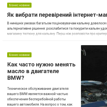
похороны. И вот тут начинается самое
Бізнес новини
интересное, особенно если в семье есть
Як вибрати перевірений інтернет-ма
люди старшего поколения или
пронырливые бабки соседки решают, что
В нинішніх умовах багатьом поціновувачам кальяну довелося ві
могут вмешаться в...
альтернативне рішення: розслабитися та покурити кальян удом
магазину тютюну для кальяну. Перш ніж розповісти про крите
люди в деяких випадках бояться замовляти тютюн для кальяну
Бізнес новини
Как часто нужно менять
масло в двигателе
BMW?
Техническое обслуживание двигателя
вашего BMW является важной частью
обеспечения бесперебойной работы
вашего автомобиля. На вопрос о том, как