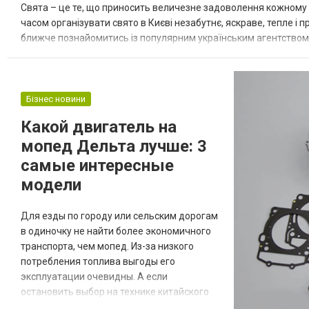
Свята – це те, що приносить величезне задоволення кожному 
часом організувати свято в Києві незабутнє, яскраве, тепле і 
ближче познайомитись із популярним українським агентством «
організації свят у Києві. Детальніше про нього та специфіку йог
Бізнес новини
Какой двигатель на
мопед Дельта лучше: 3
самые интересные
модели
Для езды по городу или сельским дорогам
в одиночку не найти более экономичного
транспорта, чем мопед. Из-за низкого
потребления топлива выгоды его
эксплуатации очевидны. А если
остановить выбор на технике китайского
производства Delta, то неплохо