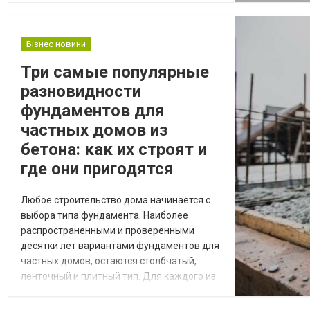
сэкономить получится уже на этапе
покупки. Но важно не забывать о том, что в
ассортименте бренда есть модели с
Бізнес новини
разными двигателями на мопеды Дельта.
Три самые популярные
Все они отличаются по возможностям. Для
разновидности
комфортных поездок важно...
фундаментов для
частных домов из
бетона: как их строят и
где они пригодятся
Любое строительство дома начинается с
выбора типа фундамента. Наиболее
распространенными и проверенными
десятки лет вариантами фундаментов для
частных домов, остаются столбчатый,
ленточный и плитный тип. Для каждого из
перечисленных типов фундаментов
используют как основной материал бетон