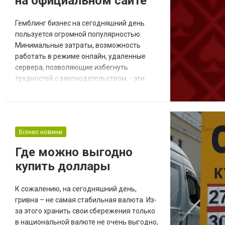
на официальном сайте
Гемблинг бизнес на сегодняшний день
пользуется огромной популярностью.
Минимальные затраты, возможность
работать в режиме онлайн, удаленные
сервера, позволяющие избегнуть
трудностей с законодательством, - эти
преимущества обеспечивают отличные
условия для развития индустрии азартных
развлечений. К тому же, игроки смогут
получить доступ к автоматам в любое
Бізнес новини
время, благодаря чему казино получает
огромный поток клиентов. Чтобы открыть
Где можно выгодно
казино с виртуальными зал...
купить доллары
К сожалению, на сегодняшний день,
гривна – не самая стабильная валюта. Из-
за этого хранить свои сбережения только
в национальной валюте не очень выгодно,