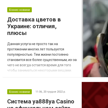
из разных марок цемента. Как правило,
выбирают марку не ниже М200. Купить
Бізнес новини
бетон в Харькове для строительства
Доставка цветов в
частного дома или коммерческого
Украине: отличия,
сооружения предлагает компани...
плюсы
Данная услуга не просто так на
протяжении многих лет пользуется
популярностью. Тем жизни постоянно
становится все более существенным, из-за
чего не всегда остается время для того
чтобы заниматься некоторыми вещами.
Цветы представляют собой
универсальный инструмент, который
помогает найти идеальное решение в
каждой отдельной ситуации. По ссылке
Бізнес новини
11:06,
20 грудня 2022 р.
https://buket-express.ua/ru.html легко
Система ya888ya Casino
отыскать качественные цветы на любой
вкус. Можно предварительно найти интер...