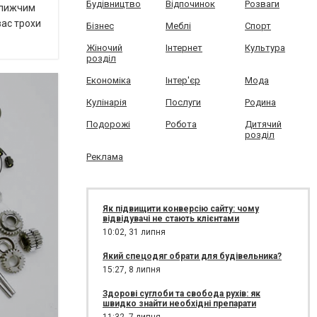
Будівництво
Відпочинок
Розваги
йближчим
вас трохи
Бізнес
Меблі
Спорт
Жіночий
Інтернет
Культура
розділ
Економіка
Інтер'єр
Мода
Кулінарія
Послуги
Родина
Подорожі
Робота
Дитячий
розділ
Реклама
Як підвищити конверсію сайту: чому
відвідувачі не стають клієнтами
10:02,
31 липня
Який спецодяг обрати для будівельника?
15:27,
8 липня
Здорові суглоби та свобода рухів: як
швидко знайти необхідні препарати