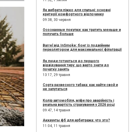
11:32,
7 липня
Як вибрати ліжко для спальні: основні
критерії комфортного відпочинку
09:38,
30 червня
Осознанные покупки: как тратить меньше и
получать больше
Barrel від InSmoke: бонг із подвійним
перколятором для максимальної фільтрації
Як люди готуються до першого
відвідування тиру: що варто знати до
початку занять
13:17,
29 травня
Сорта развесного табака: как найти свой и
не запутаться
Колір автомобіля, міфи про аварійність і
реальна вартість страхування у 2026 році
09:47,
14 травня
Аккаунты фб для арбитража: что это?
11:04,
11 травня