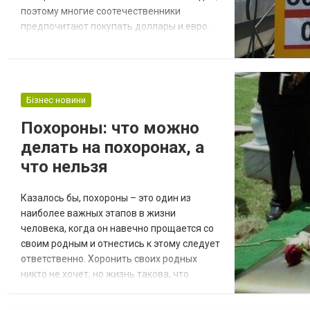
поэтому многие соотечественники
предпочитают покупать доллары и евро.
Сейчас это сделать не так просто,
особенно по выгодному курсу. Найти
хороший курс валют Харьков совсем не
просто. И не только потому, что найти
Бізнес новини
валюту в наличии сложно. Также
активизировалось довольно много
Похороны: что можно
мошенников и просто недоброс...
делать на похоронах, а
что нельзя
Казалось бы, похороны – это один из
наиболее важных этапов в жизни
человека, когда он навечно прощается со
своим родным и отнестись к этому следует
ответственно. Хоронить своих родных
никто не хочет, но жизнь такова, что
нередко ставит нас перед фактом. И с ним
приходится мириться. И организовывать