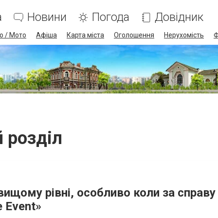
а
Новини
Погода
Довідник
о / Мото
Афіша
Карта міста
Оголошення
Нерухомість
Ф
й розділ
йвищому рівні, особливо коли за справу
e Event»