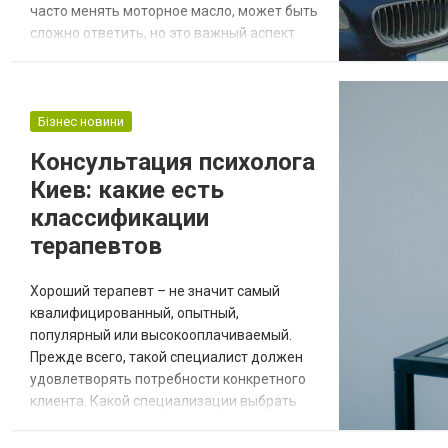
часто менять моторное масло, может быть
сложно ответить, но это важный аспект
ухода за автомобилем. Знание того, когда
и как менять масло в вашем BMW, может
помочь продлить срок службы его
двигателя и обеспечить его
Бізнес новини
бесперебойную работу в течение многих
Консультация психолога
лет. Как часто менять моторное масло в
Киев: какие есть
BMW Техническое обслужива...
классификации
терапевтов
Хороший терапевт – не значит самый
квалифицированный, опытный,
популярный или высокооплачиваемый.
Прежде всего, такой специалист должен
удовлетворять потребности конкретного
клиента. Какой специализации выбрать
психолога? Для начала, нужно отобрать
терапевтов с нужной специализацией.