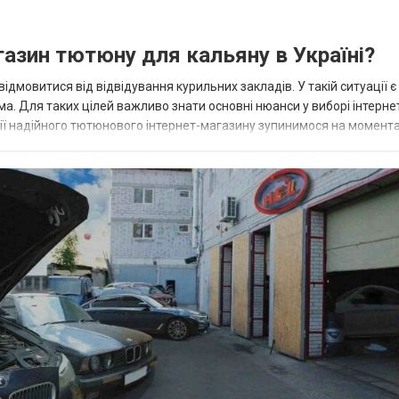
газин тютюну для кальяну в Україні?
дмовитися від відвідування курильних закладів. У такій ситуації є
а. Для таких цілей важливо знати основні нюанси у виборі інтерне
рії надійного тютюнового інтернет-магазину зупинимося на момента
 онлайн? Це пов'язано...