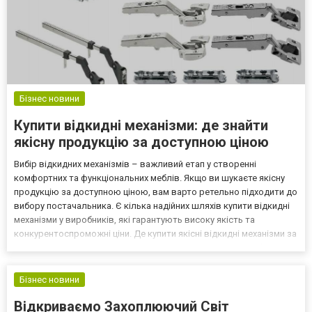
Бізнес новини
Купити відкидні механізми: де знайти
якісну продукцію за доступною ціною
Вибір відкидних механізмів – важливий етап у створенні
комфортних та функціональних меблів. Якщо ви шукаєте якісну
продукцію за доступною ціною, вам варто ретельно підходити до
вибору постачальника. Є кілька надійних шляхів купити відкидні
механізми у виробників, які гарантують високу якість та
конкурентоспроможні ціни. Де купити якісні відкидні механізми за
доступною ціною? Перш за все, варто звернутися до меблевих
виробників та дилерів, які спеціалізують...
Бізнес новини
Відкриваємо Захоплюючий Світ