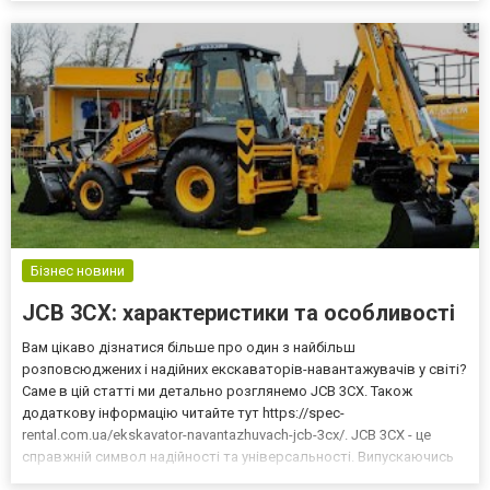
автентифікація користувача Перший крок...
Бізнес новини
JCB 3CX: характеристики та особливості
Вам цікаво дізнатися більше про один з найбільш
розповсюджених і надійних екскаваторів-навантажувачів у світі?
Саме в цій статті ми детально розглянемо JCB 3CX. Також
додаткову інформацію читайте тут https://spec-
rental.com.ua/ekskavator-navantazhuvach-jcb-3cx/. JCB 3CX - це
справжній символ надійності та універсальності. Випускаючись
вже з 1977 року, ця машина пройшла випробування часом та