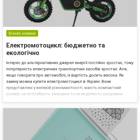
Бізнес новини
Електромотоцикл: бюджетно та
екологічно
Інтерес до альтернативних джерел енергії постійно зростає, тому
популярність електричних транспортних засобів зростає. Але,
якщо говорити про автомобілі, їх вартість досить висока. Як
заміну можна купити електромотоцикл в Україні. Вони
представлені у великій різноманітності, мають компактний
розмір, не потребують заправки та не виділяють шкідливих
вихлопів. Переваги електромотоциклів Представлений
транспортний засіб має велику кількість переваг у порівнянн...