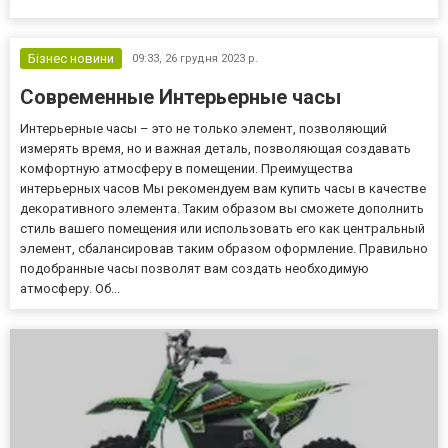
от 5 грн Перед выбором игрового клуба можно посмотреть его
наличие на официальном веб-ресурсе КРАИЛ. Специальная...
Бізнес новини
09:33,
26 грудня 2023 р.
Современные Интерьерные часы
Интерьерные часы – это не только элемент, позволяющий
измерять время, но и важная деталь, позволяющая создавать
комфортную атмосферу в помещении. Преимущества
интерьерных часов Мы рекомендуем вам купить часы в качестве
декоративного элемента. Таким образом вы сможете дополнить
стиль вашего помещения или использовать его как центральный
элемент, сбалансировав таким образом оформление. Правильно
подобранные часы позволят вам создать необходимую
атмосферу. Об...