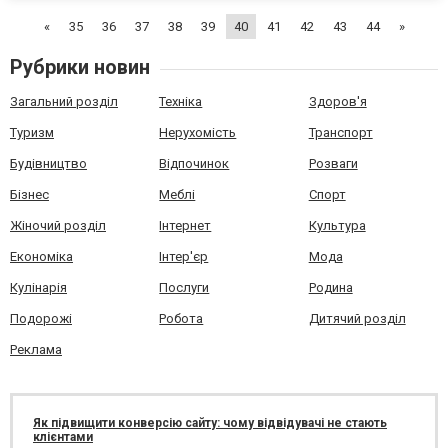
завоювала довіру та вдячність користувачів по всьому світу.
«
35
36
37
38
39
40
41
42
43
44
»
JCB 3C...
Рубрики новин
Загальний розділ
Техніка
Здоров'я
Туризм
Нерухомість
Транспорт
Будівництво
Відпочинок
Розваги
Бізнес
Меблі
Спорт
Жіночий розділ
Інтернет
Культура
Економіка
Інтер'єр
Мода
Кулінарія
Послуги
Родина
Подорожі
Робота
Дитячий розділ
Реклама
Як підвищити конверсію сайту: чому відвідувачі не стають
клієнтами