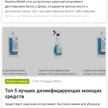
Maxima-Metall.com.ua пропонує широкий асортимент
двотаврових балок у Дніпрі, поєднуючи високу якість з
доступною ціною. Що таке двотаврова балка? Двотаврова
балка – це тип металопрокату, який використовується у
будівництві для створення каркасів будівель, мостів та інших
конструкцій. Вона має високу несучу здатність і довговічність.
Чому вибирают...
Бізнес новини
17:43,
15 грудня 2023 р.
Топ 5 лучших дезинфицирующих моющих
средств
Существует широкий ассортимент бытовой химии для уборки в