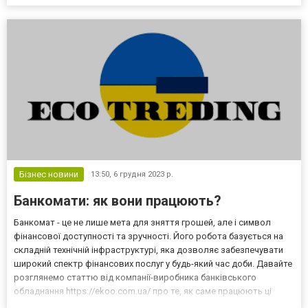
цьому вичерпному посібнику ми крок за кроком проведемо вас
через цей процес. Також додатково рекомендуємо про...
Бізнес новини
13:50,
6 грудня 2023 р.
Банкомати: як вони працюють?
Банкомат - це не лише мета для зняття грошей, але і символ
фінансової доступності та зручності. Його робота базується на
складній технічній інфраструктурі, яка дозволяє забезпечувати
широкий спектр фінансових послуг у будь-який час доби. Давайте
розглянемо статтю від компанії-виробника банківського
обладнання https://ekoo.com.ua/ про те, як саме працюють ці
інтелектуальні асистенти для наших гаманців. 1. Реєстрація та