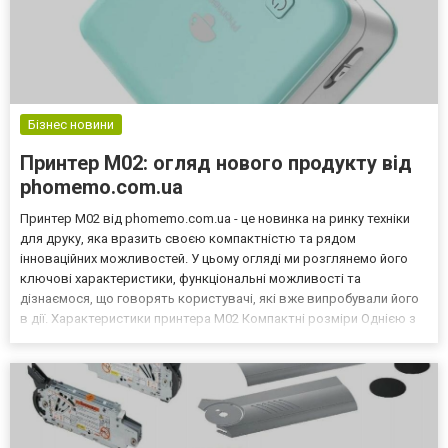
Бізнес новини
Принтер M02: огляд нового продукту від
phomemo.com.ua
Принтер M02 від phomemo.com.ua - це новинка на ринку техніки
для друку, яка вразить своєю компактністю та рядом
інноваційних можливостей. У цьому огляді ми розглянемо його
ключові характеристики, функціональні можливості та
дізнаємося, що говорять користувачі, які вже випробували його
в дії. Характеристики принтера M02 Компактні розміри Однією з
основних переваг цього принтера є його невеликі розміри,
завдяки чому він легко поміщається в кишені чи сумці, щ...