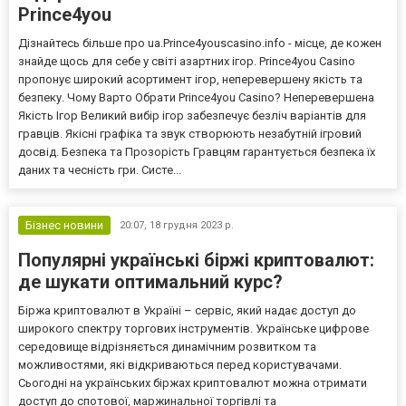
Prince4you
Дізнайтесь більше про ua.Prince4youscasino.info - місце, де кожен
знайде щось для себе у світі азартних ігор. Prince4you Casino
пропонує широкий асортимент ігор, неперевершену якість та
безпеку. Чому Варто Обрати Prince4you Casino? Неперевершена
Якість Ігор Великий вибір ігор забезпечує безліч варіантів для
гравців. Якісні графіка та звук створюють незабутній ігровий
досвід. Безпека та Прозорість Гравцям гарантується безпека їх
даних та чесність гри. Систе...
Бізнес новини
20:07,
18 грудня 2023 р.
Популярні українські біржі криптовалют:
де шукати оптимальний курс?
Біржа криптовалют в Україні – сервіс, який надає доступ до
широкого спектру торгових інструментів. Українське цифрове
середовище відрізняється динамічним розвитком та
можливостями, які відкриваються перед користувачами.
Сьогодні на українських біржах криптовалют можна отримати
доступ до спотової, маржинальної торгівлі та