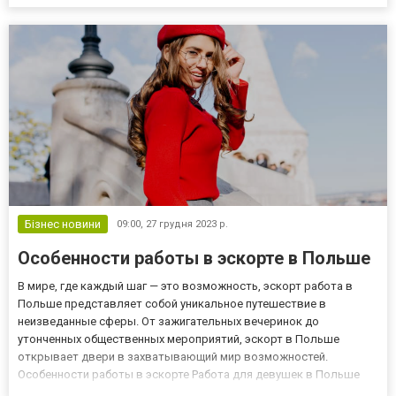
його усунення та оновлення. Від стильних чохлів для сидінь до
новітніх гаджетів – усе доступно в одному м...
Бізнес новини
09:00,
27 грудня 2023 р.
Особенности работы в эскорте в Польше
В мире, где каждый шаг — это возможность, эскорт работа в
Польше представляет собой уникальное путешествие в
неизведанные сферы. От зажигательных вечеринок до
утонченных общественных мероприятий, эскорт в Польше
открывает двери в захватывающий мир возможностей.
Особенности работы в эскорте Работа для девушек в Польше
эскорт — это искусство представления удовольствия и создания