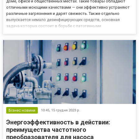
доме, офисе и общественных местах. Такие товары обладают
отличными моющими качествами — они эффективно устраняют
различные загрязнения и дарят свежесть. Также отдельно
выпускается немало дезинфицирующих средств, основная
задача которых состоит в борьбе с патогенными
микроорганизмами. Но как быть, если нужно совместить
процессы мытья и дезинфекции? На помощь могут прийти
специальные моющие и дезинфиц...
Бізнес новини
10:45,
15 грудня 2023 р.
Энергоэффективность в действии:
преимущества частотного
преобразователя для насоса