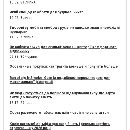
10:02,
31 липня
Який спецодяг обрати для будівельника?
15:27,
8 липня
Здорові суглоби та свобода рухів: як швидко знайти необхідні
препарати
11:32,
7 липня
Як вибрати ліжко для спальні: основні критерії комфортного
відпочинку
09:38,
30 червня
Осознанные покупки: как тратить меньше и получать больше
Barrel від InSmoke: бонг із подвійним перколятором для
максимальної фільтрації
Як люди готуються до першого відвідування тиру: що варто
знати до початку занять
13:17,
29 травня
Сорта развесного табака: как найти свой и не запутаться
Колір автомобіля, міфи про аварійність і реальна вартість
страхування у 2026 році