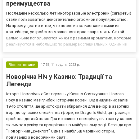
преимущества
Последние несколько лет многоразовые электронки (сигареты)
стали пользоваться действительно огромной популярностью.
Их преимущество в тем, что после использования жижи из
контейнера, устройство можно повторно заправлять. С этой
целью ныне используются жижи с разными ароматами, которые
реализуются в небольших по размерах специальных. Одним из
популярных в наши дни брендов изготовителей вполне
заслуженно считается компания Elf Bar. Далее предлагаем вам
вмест...
Бізнес новини
17:36,
11 грудня 2023 р.
Новорічна Ніч у Казино: Традиції та
Легенди
Історія Новорічних Святкувань у Казино Святкування Нового
Року в казино має глибокі історичні корені. Від вишуканих залів
19-го століття, де аристократи збиралися для вечорів азартних
ігор, до сучасних онлайн платформ, як Dragon's Gold, ця традиція
пройшла довгий шлях. Гра в казино в новорічну ніч трактувалася
як символ успіху та процвітання в майбутньому році. Легенда про
"Новорічний Джекпот" Одна з найбільш чарівних історій,
пов'язаних з новорічними свят...