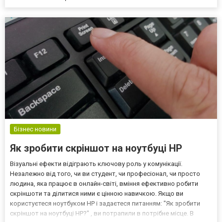
Бізнес новини
Як зробити скріншот на ноутбуці HP
Візуальні ефекти відіграють ключову роль у комунікації.
Незалежно від того, чи ви студент, чи професіонал, чи просто
людина, яка працює в онлайн-світі, вміння ефективно робити
скріншоти та ділитися ними є цінною навичкою. Якщо ви
користуєтеся ноутбуком HP і задаєтеся питанням: "Як зробити
скріншот на ноутбуці HP?" , ви потрапили в потрібне місце. В