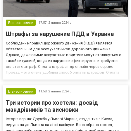
Бізнес новини
17:57,
2 липня 2024 р.
Штрафы за нарушение ПДД в Украине
Соблюдение правил дорожного движения (ПДД) является
обязательным для всех участников дорожного движения.
Однако, даже самые аккуратные водители могут столкнуться с
такой ситуацией, когда их нарушение фиксируется и требуется
оплатить штраф. Оплата штрафа пдр онлайн через сервис
Проезд – это очень удобный способ оплаты штрафов. Оплата
штрафов онлайн через сервис Проезд Штрафы за нарушения
ПДД в Украине могут быть разными, в зависимости от тяжести и
характера...
Бізнес новини
11:58,
2 липня 2024 р.
Три истории про хостели: досвід
мандрівників та висновки
Історія перша: Дружба у Львові Марина, студентка з Києва,
вирушила до Львова на літні канікули. Вона обрала хостел,
вирішила забронювати хостел у центрі міста, щоб зекономити