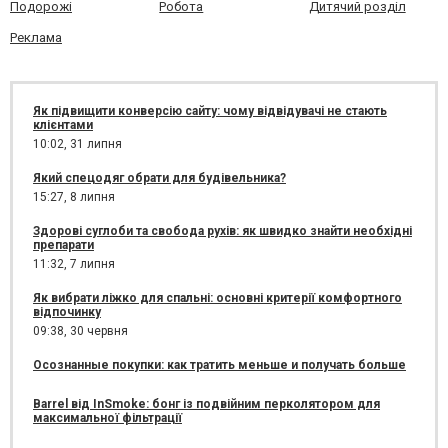
Подорожі
Робота
Дитячий розділ
Реклама
Як підвищити конверсію сайту: чому відвідувачі не стають
клієнтами
10:02,
31 липня
Який спецодяг обрати для будівельника?
15:27,
8 липня
Здорові суглоби та свобода рухів: як швидко знайти необхідні
препарати
11:32,
7 липня
Як вибрати ліжко для спальні: основні критерії комфортного
відпочинку
09:38,
30 червня
Осознанные покупки: как тратить меньше и получать больше
Barrel від InSmoke: бонг із подвійним перколятором для
максимальної фільтрації