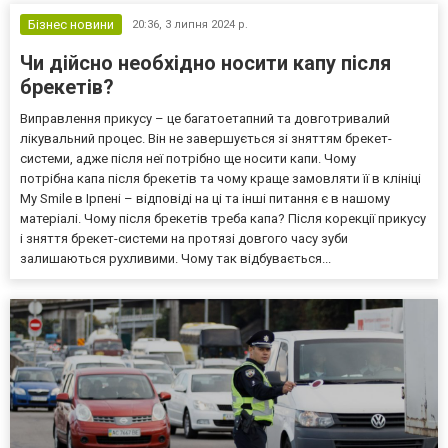
Бізнес новини
20:36,
3 липня 2024 р.
Чи дійсно необхідно носити капу після
брекетів?
Виправлення прикусу – це багатоетапний та довготривалий
лікувальний процес. Він не завершується зі зняттям брекет-
системи, адже після неї потрібно ще носити капи. Чому
потрібна капа після брекетів та чому краще замовляти її в клініці
My Smile в Ірпені – відповіді на ці та інші питання є в нашому
матеріалі. Чому після брекетів треба капа? Після корекції прикусу
і зняття брекет-системи на протязі довгого часу зуби
залишаються рухливими. Чому так відбувається...