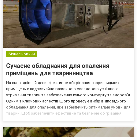
Бізнес новини
Сучасне обладнання для опалення
приміщень для тваринництва
На сьогоднішній день ефективне обігрівання тваринницьких
приміщень є надзвичайно важливою складовою успішного
утримання тварин та забезпечення їхнього комфорту та здоров'я.
Одним з ключових аспектів цього процесу є вибір відповідного
обладнання для опалення, яке забезпечить оптимальні умови для
тварин. Щоб забезпечити ефективне та безпечне обігрівання
птицеферм, важливо використовувати спеціалізоване
обладнання, яке враховує потреби птахів та умови утриман...