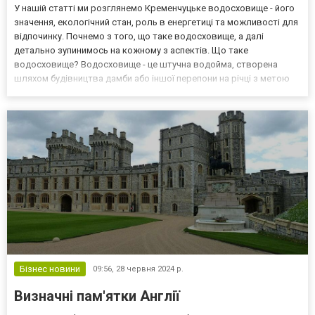
У нашій статті ми розглянемо Кременчуцьке водосховище - його
значення, екологічний стан, роль в енергетиці та можливості для
відпочинку. Почнемо з того, що таке водосховище, а далі
детально зупинимось на кожному з аспектів. Що таке
водосховище? Водосховище - це штучна водойма, створена
шляхом будівництва дамби або іншої перепони на річці з метою
акумуляції води. Основні завдання водосховищ включають:
Регулювання стоку річок для запобігання повеням. Забезпе...
Бізнес новини
09:56,
28 червня 2024 р.
Визначні пам'ятки Англії