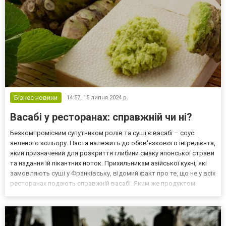
Бізнес новини
14:57,
15 липня 2024 р.
Васабі у ресторанах: справжній чи ні?
Безкомпромісним супутником ролів та суші є васабі – соус
зеленого кольору. Паста належить до обов'язкового інгредієнта,
який призначений для розкриття глибини смаку японської страви
та надання їй пікантних ноток. Прихильникам азійської кухні, які
замовляють суші у Франківську, відомий факт про те, що не у всіх
ресторанах подають справжній васабі. Яким же продуктом
замінюють відому і таку популярну приправу до суші? Справжній
васабі Справжньою приправою вас...