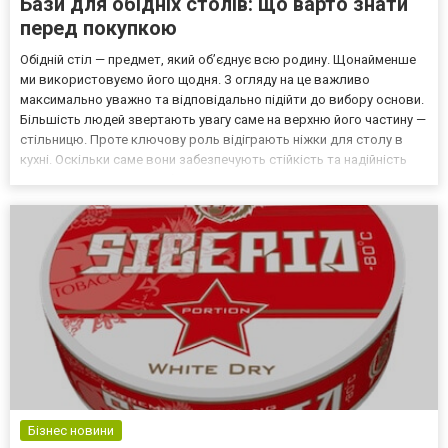
Бази для обідніх столів: що варто знати
перед покупкою
Обідній стіл — предмет, який об’єднує всю родину. Щонайменше
ми використовуємо його щодня. З огляду на це важливо
максимально уважно та відповідально підійти до вибору основи.
Більшість людей звертають увагу саме на верхню його частину —
стільницю. Проте ключову роль відіграють ніжки для столу в
кухні. Оскільки саме вони забезпечують стійкість та надійність
всієї конструкції. Варто більш детально розглянути питання
вибору цього компоненту. Які ніжки для ст...
Бізнес новини