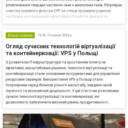
уловлювання твердих частинок сажі з вихлопних газів. Регулярна
очистка сажевого фільтра DPF на стенді промивки рідиною
необхідна для підтримки ефективності роботи двигуна та
зменшення шкідливих викидів. Ознаки забруднення сажевого
фільтра Зниження потужності двигуна Збільшення...
Бізнес новини
15:35,
19 липня 2024 р.
Огляд сучасних технологій віртуалізації
та контейнеризації: VPS у Польщі
З розвитком IT-інфраструктури та зростанням попиту на
ефективні, масштабовані рішення, технології віртуалізації та
контейнеризації стали основними інструментами для управління
ресурсами серверів. Використання VPS у Польщі стало
популярним серед бізнесів різного масштабу, завдяки своїй
гнучкості та економічній доцільності. У цій статті ми розглянемо
сучасні технології віртуалізації та контейнеризації, які
дозволяють забезпечити високий рівень продуктивності...