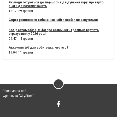
Як люди готуються до першого відвідування тиру: що варто
знати до початку занять
13:17,
29 травня
Сорта развесного табака: как найти свой и не запутаться
Колір автомобіля, міфи про аварійність і реальна вартість
страхування у 2026 році
09:47,
14 травня
Аккаунты фб для арбитража: что это?
11:04,
11 травня
Реклама на сайті
Франшиза "CitySites"