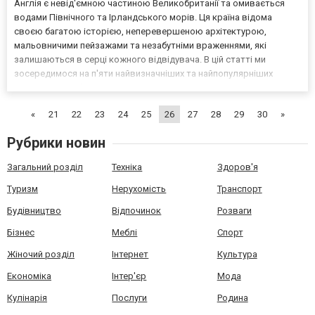
Англія є невід'ємною частиною Великобританії та омивається
водами Північного та Ірландського морів. Ця країна відома
своєю багатою історією, неперевершеною архітектурою,
мальовничими пейзажами та незабутніми враженнями, які
залишаються в серці кожного відвідувача. В цій статті ми
зосередимося на п'яти найвизначніших та найпопулярніших
туристичних об'єктах Англії, які приваблюють мільйони туристів
щороку. Від стародавніх замків до сучасних архітектурних шед...
«
21
22
23
24
25
26
27
28
29
30
»
Рубрики новин
Загальний розділ
Техніка
Здоров'я
Туризм
Нерухомість
Транспорт
Будівництво
Відпочинок
Розваги
Бізнес
Меблі
Спорт
Жіночий розділ
Інтернет
Культура
Економіка
Інтер'єр
Мода
Кулінарія
Послуги
Родина