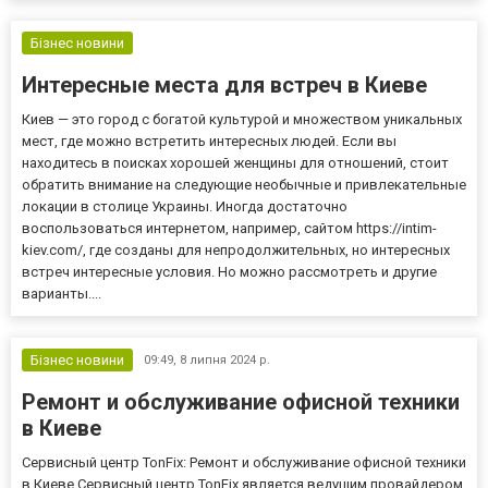
твердження дійсне і як вдається, використовуючи стіл з
регулюванням...
Бізнес новини
Интересные места для встреч в Киеве
Киев — это город с богатой культурой и множеством уникальных
мест, где можно встретить интересных людей. Если вы
находитесь в поисках хорошей женщины для отношений, стоит
обратить внимание на следующие необычные и привлекательные
локации в столице Украины. Иногда достаточно
воспользоваться интернетом, например, сайтом https://intim-
kiev.com/, где созданы для непродолжительных, но интересных
встреч интересные условия. Но можно рассмотреть и другие
варианты....
Бізнес новини
09:49,
8 липня 2024 р.
Ремонт и обслуживание офисной техники
в Киеве
Сервисный центр TonFix: Ремонт и обслуживание офисной техники
в Киеве Сервисный центр TonFix является ведущим провайдером