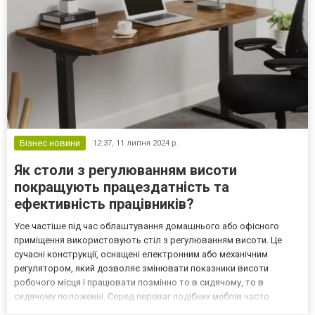
Бізнес новини
12:37,
11 липня 2024 р.
Як столи з регулюванням висоти
покращують працездатність та
ефективність працівників?
Усе частіше під час облаштування домашнього або офісного
приміщення використовують стіл з регулюванням висоти. Це
сучасні конструкції, оснащені електронним або механічним
регулятором, який дозволяє змінювати показники висоти
робочого місця і працювати позмінно то в сидячому, то в
сидячому положенні. Серед переваг подібних меблів часто
називають покращення працездатності. Однак наскільки це