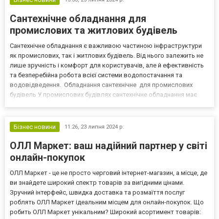
Сантехнічне обладнання для
промислових та житлових будівель
Сантехнічне обладнання є важливою частиною інфраструктури
як промислових, так і житлових будівель. Від нього залежить не
лише зручність і комфорт для користувачів, але й ефективність
та безперебійна робота всієї системи водопостачання та
водовідведення. Обладнання сантехнічне для промислових
будівель У промислових будівлях сантехнічне обладнання має
справлятися з великими обсягами води та стічних вод, а також з
особливими вимогами до міцності та довговіч...
Бізнес новини
11:26,
23 липня 2024 р.
ОЛЛ Маркет: ваш надійний партнер у світі
онлайн-покупок
ОЛЛ Маркет - це не просто черговий інтернет-магазин, а місце, де
ви знайдете широкий спектр товарів за вигідними цінами.
Зручний інтерфейс, швидка доставка та розмаїття послуг
роблять ОЛЛ Маркет ідеальним місцем для онлайн-покупок. Що
робить ОЛЛ Маркет унікальним? Широкий асортимент товарів: