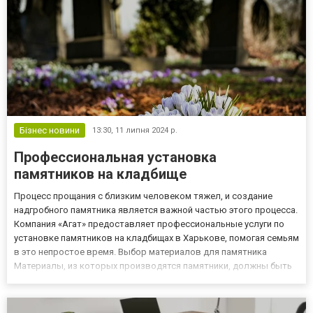
Бізнес новини
13:30,
11 липня 2024 р.
Профессиональная установка
памятников на кладбище
Процесс прощания с близким человеком тяжел, и создание
надгробного памятника является важной частью этого процесса.
Компания «Агат» предоставляет профессиональные услуги по
установке памятников на кладбищах в Харькове, помогая семьям
в это непростое время. Выбор материалов для памятника
Материалы, из которых производятся памятники, должны быть
долговечными и эстетически привлекательными. Традиционно
выбирают гранит и мрамор благодаря их стойкости к атмосфе...