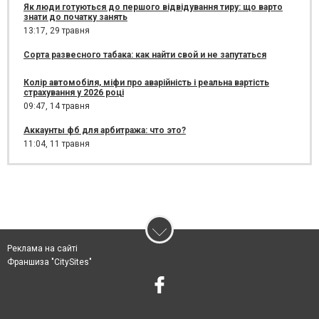
Як люди готуються до першого відвідування тиру: що варто
знати до початку занять
13:17,
29 травня
Сорта развесного табака: как найти свой и не запутаться
Колір автомобіля, міфи про аварійність і реальна вартість
страхування у 2026 році
09:47,
14 травня
Аккаунты фб для арбитража: что это?
11:04,
11 травня
Реклама на сайті
Франшиза "CitySites"