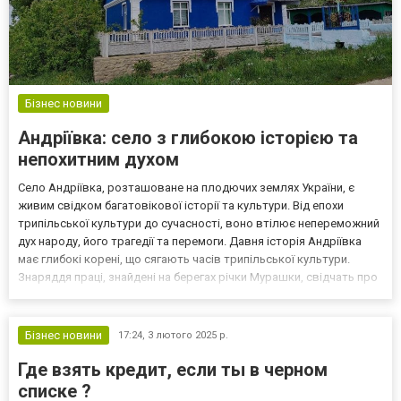
Бізнес новини
Андріївка: село з глибокою історією та
непохитним духом
Село Андріївка, розташоване на плодючих землях України, є
живим свідком багатовікової історії та культури. Від епохи
трипільської культури до сучасності, воно втілює непереможний
дух народу, його трагедії та перемоги. Давня історія Андріївка
має глибокі корені, що сягають часів трипільської культури.
Знаряддя праці, знайдені на берегах річки Мурашки, свідчать про
давнє існування поселення на цих землях. Ці знахідки
розповідають про життя наших предків, їхн...
Бізнес новини
17:24,
3 лютого 2025 р.
Где взять кредит, если ты в черном
списке ?