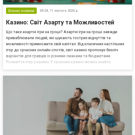
Бізнес новини
09:24,
11 лютого 2025 р.
Казино: Світ Азарту та Можливостей
Що таке азартні ігри на гроші? Азартні ігри на гроші завжди
приваблювали людей, які шукають гострих відчуттів та
можливості примножити свій капітал. Від класичних настільних
ігор до сучасних онлайн-слотів, світ казино пропонує безліч
варіантів для гравців із різними смаками та бюджетами.
Розмаїття ігор у казино У сучасних казино можна знайти
величезний вибір ігор: Рулетка Покер Блекджек Баккара Слоти
Особливою популярністю користуються слоти завдяки їх про...