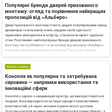
Популярні бренди дверей прихованого
монтажу: огляд та порівняння найкращих
пропозицій від «Альберо»
Двері прихованого монтажу стають дедалі популярнішими серед
дизайнерів та власників осель завдяки своїй здатності
гармонійно вписуватися в інтер'єр, створюючи ефект суцільної
стіни. Розглянемо найпопулярніші бренди дверей прихованого
монтажу, їхні особливості та пропозиції від магазину «Альберо».
Переваги дверей прихованого монтажу Перш ніж озвучити
бренди дверей прихованого монтажу, варто зазначити, чому
саме ці моделі стають дедалі популярнішими. Отже, в...
Бізнес новини
Конопля як популярна та затребувана
сировина — напрямки використання та
інноваційні сфери
Конопля є однією з найдавніших культур, що використовується
людьми. Вона вирощується не лише заради її психоактивних
властивостей, а й через численні корисні якості рослини.
Сьогодні конопля активно використовується в різних сферах, і з