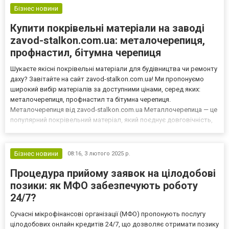
Бізнес новини
Купити покрівельні матеріали на заводі
zavod-stalkon.com.ua: металочерепиця,
профнастил, бітумна черепиця
Шукаєте якісні покрівельні матеріали для будівництва чи ремонту
даху? Завітайте на сайт zavod-stalkon.com.ua! Ми пропонуємо
широкий вибір матеріалів за доступними цінами, серед яких:
металочерепиця, профнастил та бітумна черепиця.
Металочерепиця від zavod-stalkon.com.ua Металлочерепица — це
популярний покрівельний матеріал, який поєднує довговічність,
надійність і стильний вигляд. Вона виготовляється з оцинкованої
сталі з полімерним покриттям, що забезпечу...
Бізнес новини
08:16,
3 лютого 2025 р.
Процедура прийому заявок на цілодобові
позики: як МФО забезпечують роботу
24/7?
Сучасні мікрофінансові організації (МФО) пропонують послугу
цілодобових онлайн кредитів 24/7, що дозволяє отримати позику