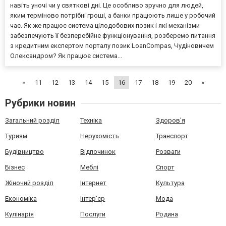
навіть уночі чи у святкові дні. Це особливо зручно для людей,
яким терміново потрібні гроші, а банки працюють лише у робочий
час. Як же працює система цілодобових позик і які механізми
забезпечують її безперебійне функціонування, розберемо питання
з кредитним експертом порталу позик LoanCompas, Чудіновичем
Олександром? Як працює система...
«
11
12
13
14
15
16
17
18
19
20
»
Рубрики новин
Загальний розділ
Техніка
Здоров'я
Туризм
Нерухомість
Транспорт
Будівництво
Відпочинок
Розваги
Бізнес
Меблі
Спорт
Жіночий розділ
Інтернет
Культура
Економіка
Інтер'єр
Мода
Кулінарія
Послуги
Родина