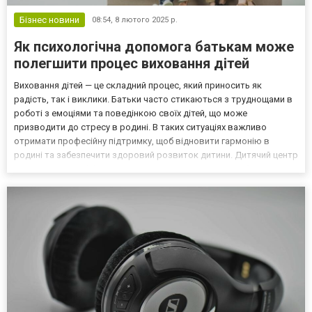
Бізнес новини
08:54,
8 лютого 2025 р.
Як психологічна допомога батькам може
полегшити процес виховання дітей
Виховання дітей — це складний процес, який приносить як
радість, так і виклики. Батьки часто стикаються з труднощами в
роботі з емоціями та поведінкою своїх дітей, що може
призводити до стресу в родині. В таких ситуаціях важливо
отримати професійну підтримку, щоб відновити гармонію в
родині та забезпечити здоровий розвиток дитини. Дитячий центр
розвитку TimmiClub пропонує психологічну допомогу батькам та
їх дітям і в цьому матеріалі ми спробуємо довести, ч...