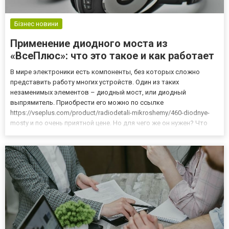
Бізнес новини
Применение диодного моста из
«ВсеПлюс»: что это такое и как работает
В мире электроники есть компоненты, без которых сложно
представить работу многих устройств. Один из таких
незаменимых элементов – диодный мост, или диодный
выпрямитель. Приобрести его можно по ссылке
https://vseplus.com/product/radiodetali-mikroshemy/460-diodnye-
mosty и по очень приятной цене. Но для чего же он нужен? Что
такое диодный мост Мост диодный – это электрическая схема,
состоящая из четырех диодов, соединенных определенным
образом для преобразова...