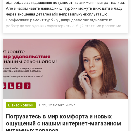
відповідає за підвищення потужності та зниження витрат палива.
Але з часом навіть найнадійніші турбіни можуть виходити з ладу
через зношення деталей або неправильну експлуатацію.
Професійний ремонт турбін у Дніпрі дозволяє відновити їх
роботу до заводських характеристик. У цій статті ми розповімо
про процес ремонту турбін та його ключові етапи. Етапи ремонту
турбін Ремонт турбін у Дніпрі проводит...
Бізнес новини
16:21,
12 лютого 2025 р.
Погрузитесь в мир комфорта и новых
ощущений с нашим интернет-магазином
интимных товаров