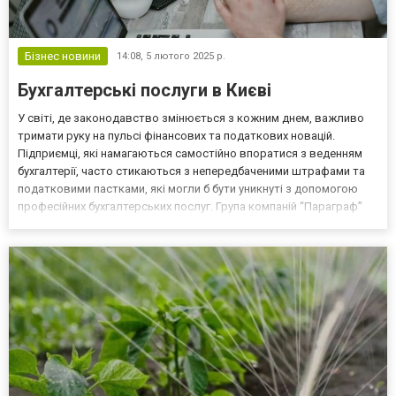
Бізнес новини
14:08,
5 лютого 2025 р.
Бухгалтерські послуги в Києві
У світі, де законодавство змінюється з кожним днем, важливо
тримати руку на пульсі фінансових та податкових новацій.
Підприємці, які намагаються самостійно впоратися з веденням
бухгалтерії, часто стикаються з непередбаченими штрафами та
податковими пастками, які могли б бути уникнуті з допомогою
професійних бухгалтерських послуг. Група компаній “Параграф”
пропонує повний спектр бухгалтерських послуг у Києві,
дозволяючи бізнесу зосередитися на своєму розвит...