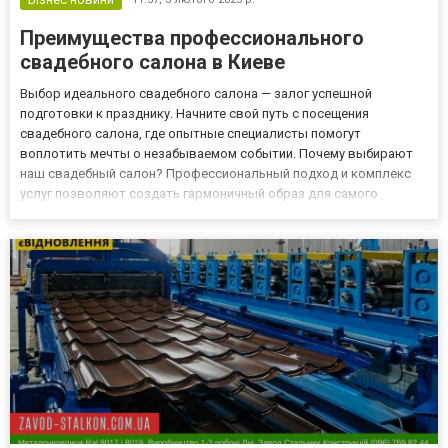
Преимущества профессионального
свадебного салона в Киеве
Выбор идеального свадебного салона — залог успешной
подготовки к празднику. Начните свой путь с посещения
свадебного салона, где опытные специалисты помогут
воплотить мечты о незабываемом событии. Почему выбирают
наш свадебный салон? Профессиональный подход и комплекс
услуг позволяют создать гармоничный образ для самого
важного дня. Наш салон предлагает: Консультации экспертов:
персональные встречи с профессионалами, готовыми учесть все
ваши пожелания; Инд...