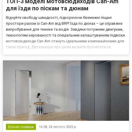
ТОП-3 моделі мотовсюдиходів Can-Am
для їзди по піскам та дюнам
Відчуйте свободу швидкості, підкорюючи безмежні піщані
простори разом із Can-Am від BRP! Їзда по дюнах – це справжнє
випробування для техніки та водія. Завдяки потужним двигунам,
технологіям керованості та спеціальним налаштуванням підвіски
мотовсюдиходи Can-Am стануть ідеальними компаньйонами для
таких пригод. Детальніше про це ви можете прочитати за
посиланням: https://www.brp-world.com/ua/uk/brands/can-am-off-
road/experience/sand-dunes.html. У цій статт...
Бізнес новини
16:58,
24 лютого 2025 р.