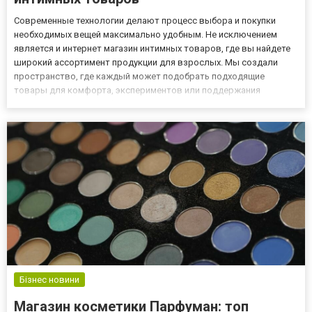
Современные технологии делают процесс выбора и покупки
необходимых вещей максимально удобным. Не исключением
является и интернет магазин интимных товаров, где вы найдете
широкий ассортимент продукции для взрослых. Мы создали
пространство, где каждый может подобрать подходящие
товары для комфорта, экспериментов или поддержания
романтической атмосферы. Чем отличается наш интернет
сексшоп? Доступность: Все товары доступны онлайн, и вы
можете выбрать их в любо...
Бізнес новини
Магазин косметики Парфуман: топ