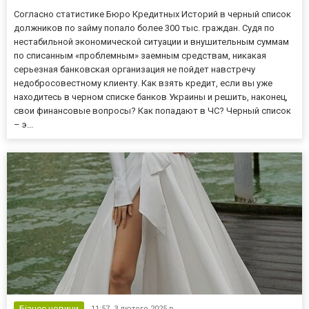
Согласно статистике Бюро Кредитных Историй в черный список
должников по займу попало более 300 тыс. граждан. Судя по
нестабильной экономической ситуации и внушительным суммам
по списанным «проблемным» заемным средствам, никакая
серьезная банковская организация не пойдет навстречу
недобросовестному клиенту. Как взять кредит, если вы уже
находитесь в черном списке банков Украины и решить, наконец,
свои финансовые вопросы? Как попадают в ЧС? Черный список
– э...
Бізнес новини
11:57,
3 лютого 2025 р.