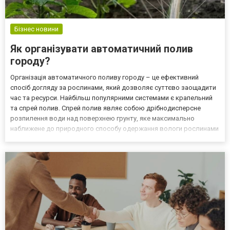
Бізнес новини
Як організувати автоматичний полив
городу?
Організація автоматичного поливу городу – це ефективний
спосіб догляду за рослинами, який дозволяє суттєво заощадити
час та ресурси. Найбільш популярними системами є крапельний
та спрей полив. Спрей полив являє собою дрібнодисперсне
розпилення води над поверхнею грунту, яке максимально
наближене до природного способу одержання вологи рослинами
(дощу). А все завдяки тому, що шланг туман, який є основою цієї
зрошувальної системи, має перфорацію у вигляді вик...