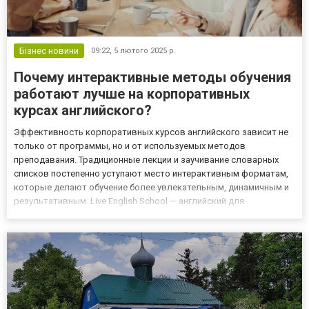
Бізнес новини
09:22,
5 лютого 2025 р.
Почему интерактивные методы обучения
работают лучше на корпоративных
курсах английского?
Эффективность корпоративных курсов английского зависит не
только от программы, но и от используемых методов
преподавания. Традиционные лекции и заучивание словарных
списков постепенно уступают место интерактивным форматам,
которые делают обучение более увлекательным, динамичным и
результативным. Live English School — английский для
корпоративных клиентов, который опирается на современные
интерактивные подходы, адаптированные под нужды бизнеса.
Вот почему т...