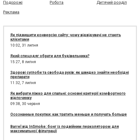
Подорожі
Робота
Дитячий розділ
Реклама
Як підвищити конверсію сайту: чому відвідувачі не стають
клієнтами
10:02,
31 липня
Який спецодяг обрати для будівельника?
15:27,
8 липня
Здорові суглоби та свобода рухів: як швидко знайти необхідні
препарати
11:32,
7 липня
Як вибрати ліжко для спальні: основні критерії комфортного
відпочинку
09:38,
30 червня
Осознанные покупки: как тратить меньше и получать больше
Barrel від InSmoke: бонг із подвійним перколятором для
максимальної фільтрації