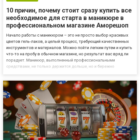
10 причин, почему стоит сразу купить все
необходимое для старта в маникюре в
профессиональном магазине Аморешоп
Начало работы с маникюром – это не просто выбор красивых
цветов гель-лаков, а целый процесс, требующий качественных
инструментов и материалов. Можно пойти легким путем и купить
что-то на пробу в обычном магазине, но результат вас вряд ли
порадует. Маникюр, выполненный профессиональными
средствами, не только держится дольше, но и бережно
относится к ногтям. Поэтому магазин-салон "все для маникюра"
Аморешоп https://amoreshop.com.ua/ предлагает только самые
л...