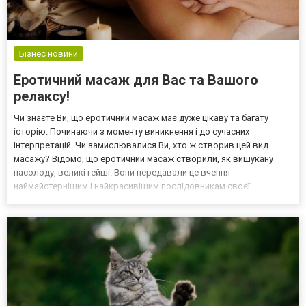
Бізнес новини
Еротичний масаж для Вас та Вашого
релаксу!
Чи знаєте Ви, що еротичний масаж має дуже цікаву та багату
історію. Починаючи з моменту виникнення і до сучасних
інтерпретацій. Чи замислювалися Ви, хто ж створив цей вид
масажу? Відомо, що еротичний масаж створили, як вишукану
насолоду, великі гейші. Вони передавали це вчення
наймайстернішим і найкрасивішим послідовникам своєї
філософії, доповнюючи вченнями індійських гуру. У цих культурах
цінували час, здоров'я і як витікаючу — насолоду. Варто
зазначити,...