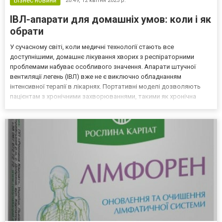
Бізнес новини
20:49,
12 квітня 2025 р.
ІВЛ-апарати для домашніх умов: коли і як
обрати
У сучасному світі, коли медичні технології стають все
доступнішими, домашнє лікування хворих з респіраторними
проблемами набуває особливого значення. Апарати штучної
вентиляції легень (ІВЛ) вже не є виключно обладнанням
інтенсивної терапії в лікарнях. Портативні моделі дозволяють
пацієнтам з хронічними захворюваннями, такими як хронічна
обструктивна хвороба легень (ХОЗЛ), міастенія чи наслідки
COVID-19, вести повноцінне життя вдома. Ця стаття стане
практич...