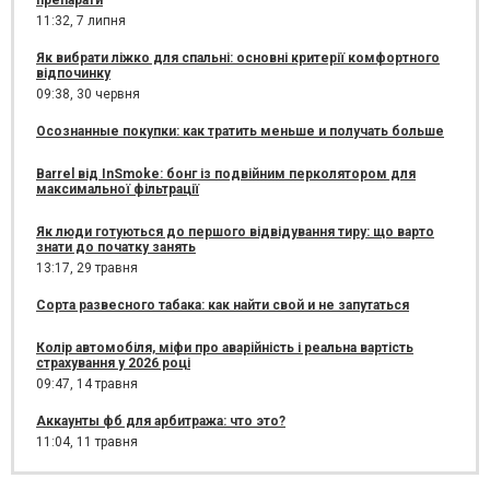
11:32,
7 липня
Як вибрати ліжко для спальні: основні критерії комфортного
відпочинку
09:38,
30 червня
Осознанные покупки: как тратить меньше и получать больше
Barrel від InSmoke: бонг із подвійним перколятором для
максимальної фільтрації
Як люди готуються до першого відвідування тиру: що варто
знати до початку занять
13:17,
29 травня
Сорта развесного табака: как найти свой и не запутаться
Колір автомобіля, міфи про аварійність і реальна вартість
страхування у 2026 році
09:47,
14 травня
Аккаунты фб для арбитража: что это?
11:04,
11 травня