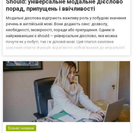
Should: універсальне модальне дієслово
порад, припущень і ввічливості
Модальні дієслова відіграють важливу роль у побудові значення
речень в англійській мові. Вони додають сенс: дозволу,
необхідності, імовірності, поради або припущення. Одним із
найуживаніших є should — універсальне дієслово, яке можна
почути як у побуті, так і в діловій мові. Цей глагол охоплює
широкий спектр функцій: від м’якого зобов’язання до моральної
поради, від логічного припущення до ввічливого запиту. Саме
тому should вивчають на початкових рівнях і...
Бізнес новини