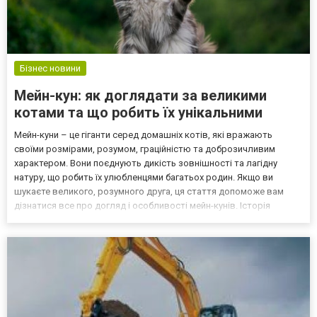
Бізнес новини
Мейн-кун: як доглядати за великими
котами та що робить їх унікальними
Мейн-куни – це гіганти серед домашніх котів, які вражають
своїми розмірами, розумом, граційністю та доброзичливим
характером. Вони поєднують дикість зовнішності та лагідну
натуру, що робить їх улюбленцями багатьох родин. Якщо ви
шукаєте великого, розумного друга, ця стаття допоможе вам
дізнатися все про догляд і особливості мейн-кунів. Історія
породи Мейн-куни – одна з найстаріших порід котів Північної
Америки. Вважається, що ці пухнасті коти з’явилися в ш...