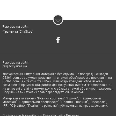
Реклама на сайті
Франшиза "CitySites"
Реклама на сайті
rek@citysites.ua
Допускається цитування матеріалів без отримання попередньої згоди
05361.com.ua за умови розміщення в тексті обов'язкового посилання на
05361.com.ua - Сайт міста Лубни. Для інтернет-видань обов'язкове
розміщення прямого, відкритого для пошукових систем гіперпосилання
на цитовані статті не нижче другого абзацу в тексті або в якості джерела.
Порушення виняткових прав переслідується Законом.
Матеріали з плашками "Новини компаній", "Промо", "Партнерський
матеріал", "Партнерський спецпроєкт", "Політичні новини", "Пресреліз",
"PR", "Офіційно", "Політична реклама" публікуються на правах реклами.
Політика конфіденційності
Правила сайту
Правила