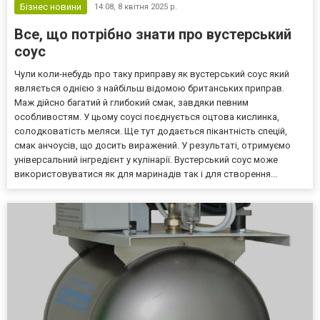
монт...
Бізнес новини
14:08,
8 квітня 2025 р.
Все, що потрібно знати про вустерський
соус
Чули коли-небудь про таку приправу як вустерський соус який
являється однією з найбільш відомою британських приправ.
Маж дійсно багатий й глибокий смак, завдяки певним
особливостям. У цьому соусі поєднується оцтова кислинка,
солодковатість меляси. Ще тут додається пікантність спецій,
смак анчоусів, що досить виражений. У результаті, отримуємо
універсальний інгредієнт у кулінарії. Вустерський соус може
використовуватися як для маринадів так і для створення...