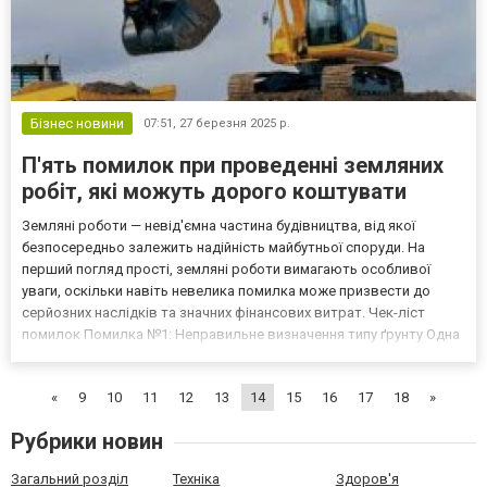
Бізнес новини
07:51,
27 березня 2025 р.
П'ять помилок при проведенні земляних
робіт, які можуть дорого коштувати
Земляні роботи — невід'ємна частина будівництва, від якої
безпосередньо залежить надійність майбутньої споруди. На
перший погляд прості, земляні роботи вимагають особливої
уваги, оскільки навіть невелика помилка може призвести до
серйозних наслідків та значних фінансових витрат. Чек-ліст
помилок Помилка №1: Неправильне визначення типу ґрунту Одна
з найпоширеніших помилок — неправильна оцінка типу ґрунту на
будівельній ділянці. Ґрунти бувають піщані, глинис...
«
9
10
11
12
13
14
15
16
17
18
»
Рубрики новин
Загальний розділ
Техніка
Здоров'я