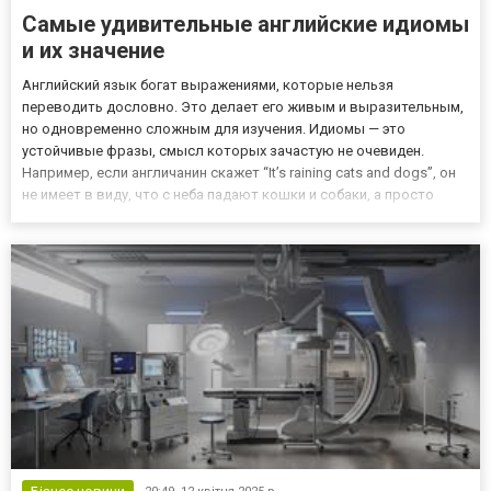
Самые удивительные английские идиомы
и их значение
Английский язык богат выражениями, которые нельзя
переводить дословно. Это делает его живым и выразительным,
но одновременно сложным для изучения. Идиомы — это
устойчивые фразы, смысл которых зачастую не очевиден.
Например, если англичанин скажет “It’s raining cats and dogs”, он
не имеет в виду, что с неба падают кошки и собаки, а просто
говорит о сильном дожде. Для тех, кто изучает язык в
профессиональной сфере, важно понимать такие выражения,
ведь они ча...