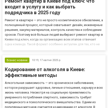
Ремонт квартир в Киеве под ключ: что
входит в услугу и как выбрать
подрядчика в 2025 году
Ремонт в квартире — это не просто косметическое обновление, а
полноценный процесс, который охватывает дизайн, инженерные
решения, закупку материалов, контроль качества и соблюдение
сроков. Поэтому всё больше людей выбирают ремонт квартир в
Киеве под ключ, когда за организацию всех этапов отвечает
одна команда. Такой формат особенно актуален для тех, кто не
хочет тратить своё время на координацию разных
специалистов, закупку отделки или контроль за черновым...
Бізнес новини
10:19,
17 квітня 2025 р.
Кодирование от алкоголя в Киеве:
эффективные методы
Алкогольная зависимость — это хроническое заболевание,
которое разрушает здоровье, личные отношения, карьеру и всю
жизнь человека. Несмотря на социальную приемлемость
умеренного потребления спиртного, зависимость требует
медицинского и психологического вмешательства. Одним из
популярных методов считается кодирование от алкоголя. В