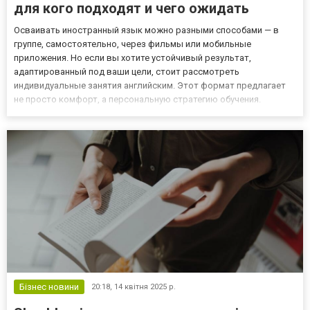
для кого подходят и чего ожидать
Осваивать иностранный язык можно разными способами — в
группе, самостоятельно, через фильмы или мобильные
приложения. Но если вы хотите устойчивый результат,
адаптированный под ваши цели, стоит рассмотреть
индивидуальные занятия английским. Этот формат предлагает
не просто комфорт, а персональную стратегию обучения.
Выбирая индивидуальные занятия английским, вы получаете не
просто уроки с преподавателем. Вы получаете программу,
построенную с учётом вашего...
Бізнес новини
20:18,
14 квітня 2025 р.