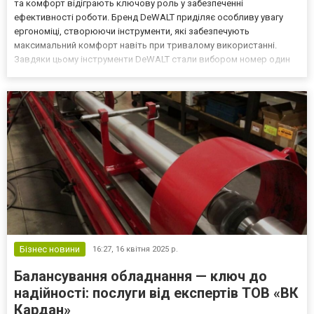
та комфорт відіграють ключову роль у забезпеченні
ефективності роботи. Бренд DeWALT приділяє особливу увагу
ергономіці, створюючи інструменти, які забезпечують
максимальний комфорт навіть при тривалому використанні.
Завдяки цьому інструменти DeWALT стали вибором номер один
для професіоналів та аматорів по всьому світу. Якщо ви бажаєте
придбати фірмовий інструмент або садову техніку відомих світ...
Бізнес новини
16:27,
16 квітня 2025 р.
Балансування обладнання — ключ до
надійності: послуги від експертів ТОВ «ВК
Кардан»