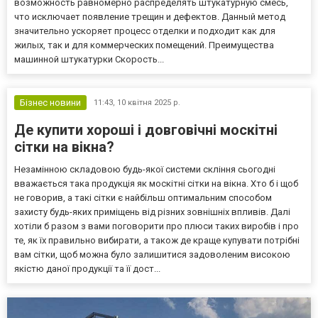
возможность равномерно распределять штукатурную смесь,
что исключает появление трещин и дефектов. Данный метод
значительно ускоряет процесс отделки и подходит как для
жилых, так и для коммерческих помещений. Преимущества
машинной штукатурки Скорость...
Бізнес новини
11:43,
10 квітня 2025 р.
Де купити хороші і довговічні москітні
сітки на вікна?
Незамінною складовою будь-якої системи скління сьогодні
вважається така продукція як москітні сітки на вікна. Хто б і щоб
не говорив, а такі сітки є найбільш оптимальним способом
захисту будь-яких приміщень від різних зовнішніх впливів. Далі
хотіли б разом з вами поговорити про плюси таких виробів і про
те, як їх правильно вибирати, а також де краще купувати потрібні
вам сітки, щоб можна було залишитися задоволеним високою
якістю даної продукції та її дост...