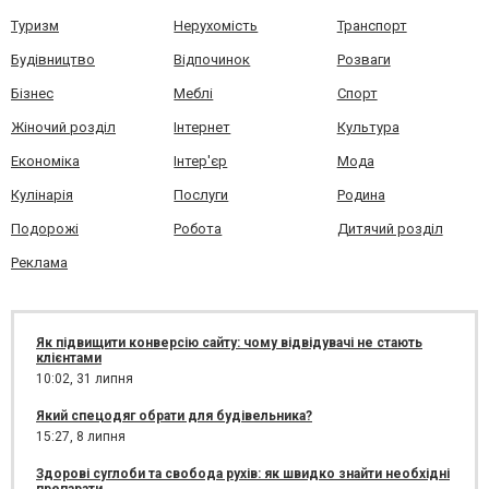
Туризм
Нерухомість
Транспорт
Будівництво
Відпочинок
Розваги
Бізнес
Меблі
Спорт
Жіночий розділ
Інтернет
Культура
Економіка
Інтер'єр
Мода
Кулінарія
Послуги
Родина
Подорожі
Робота
Дитячий розділ
Реклама
Як підвищити конверсію сайту: чому відвідувачі не стають
клієнтами
10:02,
31 липня
Який спецодяг обрати для будівельника?
15:27,
8 липня
Здорові суглоби та свобода рухів: як швидко знайти необхідні
препарати