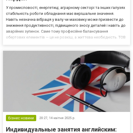
У промисловості, енергетиці, аграрному секторі та інших галузях
стабільність роботи обладнання має вирішальне значення.
Навіть незначна вібрація у валу чи маховику може призвести до
зниження продуктивності, підвищеного зносу деталей і навіть до
аварійних зупинок. Саме тому професійне балансування
обертових елементів — це не розкіш, а життєва необхідність. ТОВ
«ВК Кардан» — провідна українська компанія, яка спеціалізується
на балансуванні валів, роторів, ел...
Бізнес новини
20:27,
14 квітня 2025 р.
Индивидуальные занятия английским: