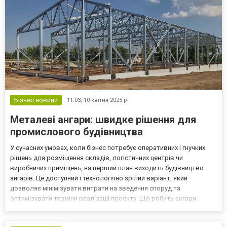
Бізнес новини
11:03,
10 квітня 2025 р.
Металеві ангари: швидке рішення для
промислового будівництва
У сучасних умовах, коли бізнес потребує оперативних і гнучких
рішень для розміщення складів, логістичних центрів чи
виробничих приміщень, на перший план виходить будівництво
ангарів. Це доступний і технологічно зрілий варіант, який
дозволяє мінімізувати витрати на зведення споруд та
оптимізувати терміни реалізації проєкту. Що робить ангари
затребуваними? Популярність ангарів зумовлена низкою
конструктивних і функціональних переваг: Швидкість зведення: