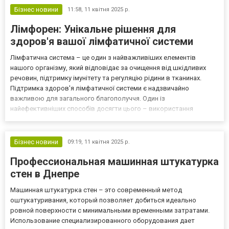
Бізнес новини
11:58,
11 квітня 2025 р.
Лімфорен: Унікальне рішення для
здоров'я вашої лімфатичної системи
Лімфатична система – це один з найважливіших елементів
нашого організму, який відповідає за очищення від шкідливих
речовин, підтримку імунітету та регуляцію рідини в тканинах.
Підтримка здоров'я лімфатичної системи є надзвичайно
важливою для загального благополуччя. Один із
найефективніших способів досягти цього – використання
Лімфорен Рослина Карпат. Як працює лімфатична система?
Лімфатична система складається з лімфатичних судин, вузлів,
мигдаликів, селе...
Бізнес новини
09:19,
11 квітня 2025 р.
Профессиональная машинная штукатурка
стен в Днепре
Машинная штукатурка стен – это современный метод
оштукатуривания, который позволяет добиться идеально
ровной поверхности с минимальными временными затратами.
Использование специализированного оборудования дает