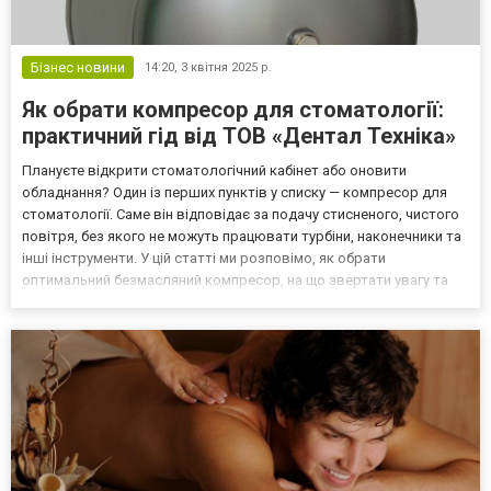
Бізнес новини
14:20,
3 квітня 2025 р.
Як обрати компресор для стоматології:
практичний гід від ТОВ «Дентал Техніка»
Плануєте відкрити стоматологічний кабінет або оновити
обладнання? Один із перших пунктів у списку — компресор для
стоматології. Саме він відповідає за подачу стисненого, чистого
повітря, без якого не можуть працювати турбіни, наконечники та
інші інструменти. У цій статті ми розповімо, як обрати
оптимальний безмасляний компресор, на що звертати увагу та
чому варто довірити вибір компанії «Дентал Техніка» —
українському виробнику з понад 10-річним досвідом....