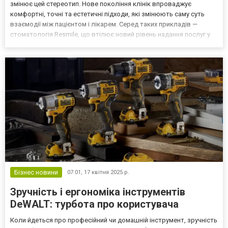
змінює цей стереотип. Нове покоління клінік впроваджує
комфортні, точні та естетичні підходи, які змінюють саму суть
взаємодії між пацієнтом і лікарем. Серед таких прикладів —
стоматологія Resmile, що втілює новий рівень надання послуг у
столиці. Стоматологія сьогодні — це не лише лікування, а й
стратегічне планування здоров’я на роки вп...
Бізнес новини
07:01,
17 квітня 2025 р.
Зручність і ергономіка інструментів
DeWALT: турбота про користувача
Коли йдеться про професійний чи домашній інструмент, зручність