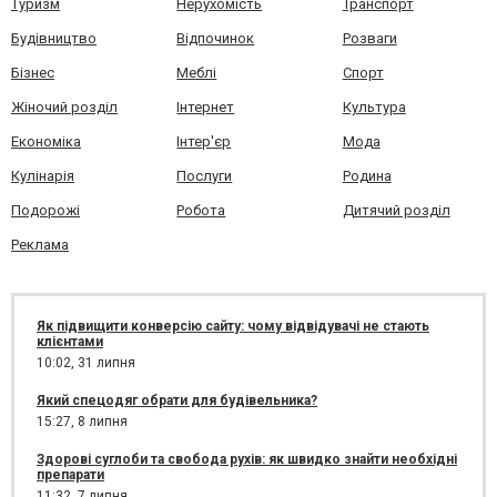
Туризм
Нерухомість
Транспорт
Будівництво
Відпочинок
Розваги
Бізнес
Меблі
Спорт
Жіночий розділ
Інтернет
Культура
Економіка
Інтер'єр
Мода
Кулінарія
Послуги
Родина
Подорожі
Робота
Дитячий розділ
Реклама
Як підвищити конверсію сайту: чому відвідувачі не стають
клієнтами
10:02,
31 липня
Який спецодяг обрати для будівельника?
15:27,
8 липня
Здорові суглоби та свобода рухів: як швидко знайти необхідні
препарати
11:32,
7 липня