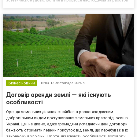
эстетическое удовольствие в процессе наблюдения за работой
очень красивых и очаровательных девушек-массажисток. Если
вы тоже давно мечтали об ощущении неземного наслаждения
во...
Бізнес новини
15:03,
13 листопада 2024 р.
Договір оренди землі — які існують
особливості
Оренда земельних ділянок є найбільш розповсюдженим
добровільним видом врегулювання земельних правовідносин в
Україні. Це і не дивно, адже громадяни укладаючи дані договори
бажають отримати певний прибуток від землі, що перебуває в їх
законному володінні. Проте, які існують особливості договору