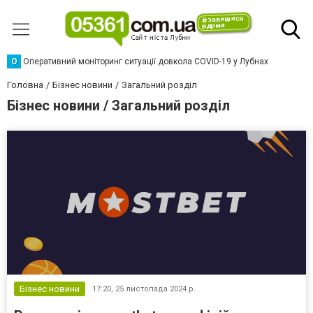
О
Оперативний моніторинг ситуації довкола COVID-19 у Лубнах
Головна
Бізнес новини
Загальний розділ
Бізнес новини / Загальний розділ
Бізнес новини
17:20,
25 листопада 2024 р.