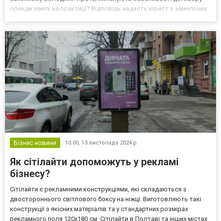
оренди землі на практиці? Відповідь надасть юрист з земельних
питань. Що слід розуміти під договором оренди землі? Договір
оренди землі — це різновид цивільних догов...
Бізнес новини
10:00,
13 листопада 2024 р.
Як сітілайти допоможуть у рекламі
бізнесу?
Сітілайти є рекламними конструкціями, які складаються з
двостороннього світлового боксу на ніжці. Виготовляють такі
конструкції з якісних матеріалів та у стандартних розмірах
рекламного поля 120х180 см. Сітілайти в Полтаві та інших містах