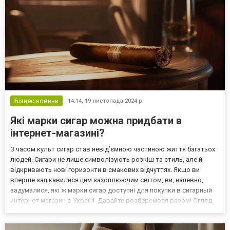
Бізнес новини
14:14,
19 листопада 2024 р.
Які марки сигар можна придбати в
інтернет-магазині?
З часом культ сигар став невід’ємною частиною життя багатьох
людей. Сигари не лише символізують розкіш та стиль, але й
відкривають нові горизонти в смакових відчуттях. Якщо ви
вперше зацікавилися цим захоплюючим світом, ви, напевно,
задумалися, які ж марки сигар доступні для покупки в сигарный
интернет магазин в Україні. Давайте розберемося разом! Огляд
ринку сигар в Україні Ринок сигар в Україні за останні роки
суттєво розширився. З’являється дедалі більш...