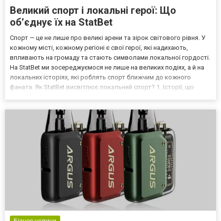
Великий спорт і локальні герої: Що
об’єднує їх на StatBet
Спорт — це не лише про великі арени та зірок світового рівня. У
кожному місті, кожному регіоні є свої герої, які надихають,
впливають на громаду та стають символами локальної гордості.
На StatBet ми зосереджуємося не лише на великих подіях, а й на
локальних історіях, які роблять спорт ближчим до кожного
фаната. Як StatBet висвітлює локальний спорт? 1. Історії, що
надихають Локальні спортсмени часто починають свій шлях із
невеликих турнірів, щоб одного дня...
Бізнес новини