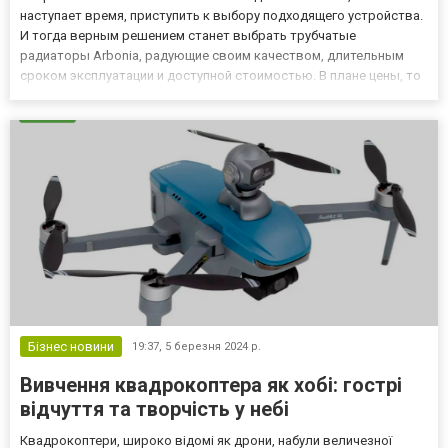
наступает время, приступить к выбору подходящего устройства.
И тогда верным решением станет выбрать трубчатые
радиаторы Arbonia, радующие своим качеством, длительным
сроком эксплуатации и доступной стоимостью. В плане цены, то
в онлайн-магазине представлены модели разной стоимости.
Чтобы каждый клиент имел возможность подобрать именно то,
что станет со...
Бізнес новини
19:37,
5 березня 2024 р.
Вивчення квадрокоптера як хобі: гострі
відчуття та творчість у небі
Квадрокоптери, широко відомі як дрони, набули величезної