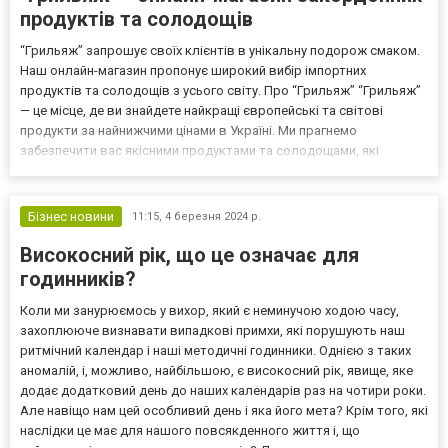
продуктів та солодощів
“Грильяж” запрошує своїх клієнтів в унікальну подорож смаком.
Наш онлайн-магазин пропонує широкий вибір імпортних
продуктів та солодощів з усього світу. Про “Грильяж” “Грильяж”
— це місце, де ви знайдете найкращі європейські та світові
продукти за найнижчими цінами в Україні. Ми прагнемо
забезпечити вас якісними продуктами та солодощами, які
роблять кожен день особливим. Що ми пропонуємо? Інші
продукти з-за кордону: Наш власний імпорт з Європи та світу
вкл...
Бізнес новини
11:15,
4 березня 2024 р.
Високосний рік, що це означає для
годинників?
Коли ми занурюємось у вихор, який є неминучою ходою часу,
захоплююче визнавати випадкові примхи, які порушують наш
ритмічний календар і наші методичні годинники. Однією з таких
аномалій, і, можливо, найбільшою, є високосний рік, явище, яке
додає додатковий день до наших календарів раз на чотири роки.
Але навіщо нам цей особливий день і яка його мета? Крім того, які
наслідки це має для нашого повсякденного життя і, що