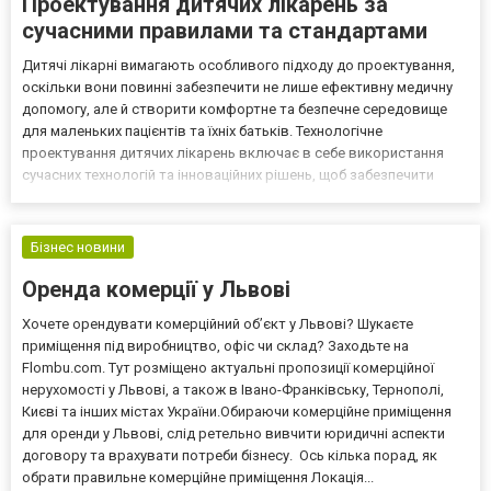
Проектування дитячих лікарень за
сучасними правилами та стандартами
Дитячі лікарні вимагають особливого підходу до проектування,
оскільки вони повинні забезпечити не лише ефективну медичну
допомогу, але й створити комфортне та безпечне середовище
для маленьких пацієнтів та їхніх батьків. Технологічне
проектування дитячих лікарень включає в себе використання
сучасних технологій та інноваційних рішень, щоб забезпечити
високу якість медичної допомоги та зручність для всіх
користувачів. За посиланням https://tpgmedical.group/m...
Бізнес новини
Оренда комерції у Львові
Хочете орендувати комерційний об’єкт у Львові? Шукаєте
приміщення під виробництво, офіс чи склад? Заходьте на
Flombu.com. Тут розміщено актуальні пропозиції комерційної
нерухомості у Львові, а також в Івано-Франківську, Тернополі,
Києві та інших містах України.Обираючи комерційне приміщення
для оренди у Львові, слід ретельно вивчити юридичні аспекти
договору та врахувати потреби бізнесу. Ось кілька порад, як
обрати правильне комерційне приміщення Локація...