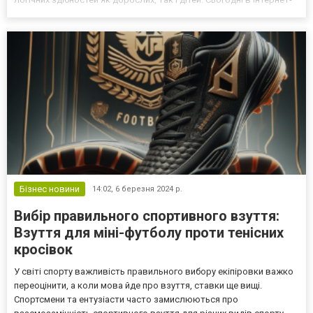
магазині gameland.com.ua є можливість придбати практично
будь-яку настільну гру, що сподобалася,...
Бізнес новини
14:02,
6 березня 2024 р.
Вибір правильного спортивного взуття:
Взуття для міні-футболу проти тенісних
кросівок
У світі спорту важливість правильного вибору екіпіровки важко
переоцінити, а коли мова йде про взуття, ставки ще вищі.
Спортсмени та ентузіасти часто замислюються про