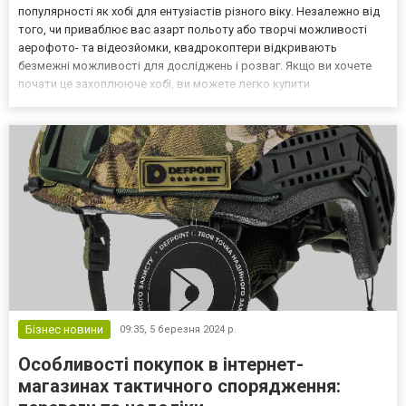
популярності як хобі для ентузіастів різного віку. Незалежно від
того, чи приваблює вас азарт польоту або творчі можливості
аерофото- та відеозйомки, квадрокоптери відкривають
безмежні можливості для досліджень і розваг. Якщо ви хочете
почати це захоплююче хобі, ви можете легко купити
квадрокоптер недорого, щоб почати свою подорож у небо.
Польоти для розваг і відпочинку Однією з головних переваг
квад...
Бізнес новини
09:35,
5 березня 2024 р.
Особливості покупок в інтернет-
магазинах тактичного спорядження: