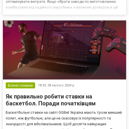
оптимізувати витрати. Якщо обрати заводи по виготовленню
комбікормів від надійного виробника з великим досвідом в цій
сфері, отримати можна чимало цікавих переваг. Особливості
виготовлення комбікорму Однією з головних переваг влас...
Бізнес новини
18:33,
28 лютого 2024 р.
Як правильно робити ставки на
баскетбол. Поради початківцям
Баскетбольні ставки на сайті GGBet Україна мають трохи менший
попит, ніж футбольні, але це не скасовує їх популярності та
значущості для вболівальників. Щоб досягти найкращих