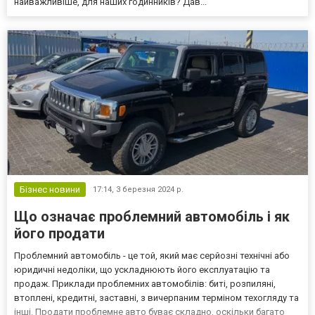
найважливіше, для наших годинників? Дав...
Бізнес новини
17:14,
3 березня 2024 р.
Що означає проблемний автомобіль і як
його продати
Проблемний автомобіль - це той, який має серйозні технічні або
юридичні недоліки, що ускладнюють його експлуатацію та
продаж. Приклади проблемних автомобілів: биті, розпиляні,
втоплені, кредитні, заставні, з вичерпаним терміном техогляду та
інші. Продати проблемне авто буває складно, оскільки багато