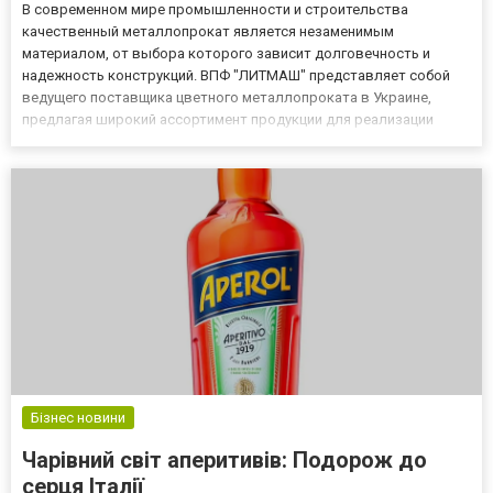
В современном мире промышленности и строительства
качественный металлопрокат является незаменимым
материалом, от выбора которого зависит долговечность и
надежность конструкций. ВПФ "ЛИТМАШ" представляет собой
ведущего поставщика цветного металлопроката в Украине,
предлагая широкий ассортимент продукции для реализации
самых амбициозных проектов. Расположенный в центральной
части Киева, наш склад обеспечивает удобный доступ для всех
клиентов, а благодаря пре...
Бізнес новини
Чарівний світ аперитивів: Подорож до
серця Італії