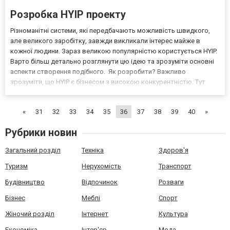
Розробка HYIP проекту
Різноманітні системи, які передбачають можливість швидкого,
але великого заробітку, завжди викликали інтерес майже в
кожної людини. Зараз великою популярністю користується HYIP.
Варто більш детально розглянути цю ідею та зрозуміти основні
аспекти створення подібного. Як розробити? Важливо
зрозуміти, що HYIP є бізнесом з високою конкурентністю. Тут
дуже важливо знати способи, які допоможуть вам утриматися на
плаву і не втратити позиції порівняно з іншими б...
«
31
32
33
34
35
36
37
38
39
40
»
Рубрики новин
Загальний розділ
Техніка
Здоров'я
Туризм
Нерухомість
Транспорт
Будівництво
Відпочинок
Розваги
Бізнес
Меблі
Спорт
Жіночий розділ
Інтернет
Культура
Економіка
Інтер'єр
Мода