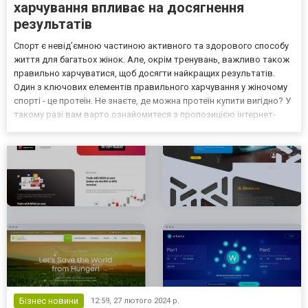
харчування впливає на досягнення
результатів
Спорт є невід’ємною частиною активного та здорового способу
життя для багатьох жінок. Але, окрім тренувань, важливо також
правильно харчуватися, щоб досягти найкращих результатів.
Один з ключових елементів правильного харчування у жіночому
спорті - це протеїн. Не знаєте, де можна протеїн купити вигідно? У
такому разі вам варто ознайомитеся з пропозицією інтернет-
магазину healthfit.com.ua! Роль протеїну у жіночому спорті Протеїн
- це будівельний матеріал дл...
Бізнес новини
12:59,
27 лютого 2024 р.