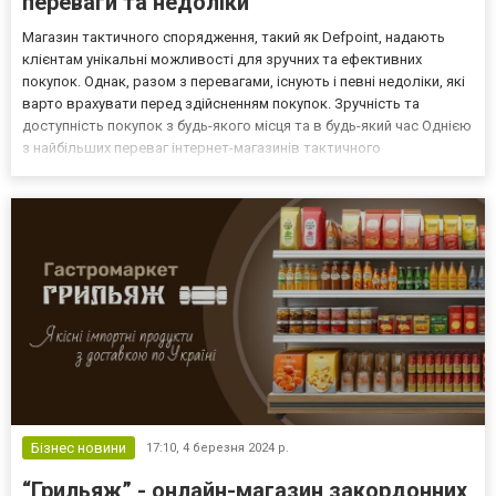
переваги та недоліки
Магазин тактичного спорядження, такий як Defpoint, надають
клієнтам унікальні можливості для зручних та ефективних
покупок. Однак, разом з перевагами, існують і певні недоліки, які
варто врахувати перед здійсненням покупок. Зручність та
доступність покупок з будь-якого місця та в будь-який час Однією
з найбільших переваг інтернет-магазинів тактичного
спорядження є можливість здійснювати покупки з будь-якого
місця та в будь-який час. Клієнти можуть ознайоми...
Бізнес новини
17:10,
4 березня 2024 р.
“Грильяж” - онлайн-магазин закордонних