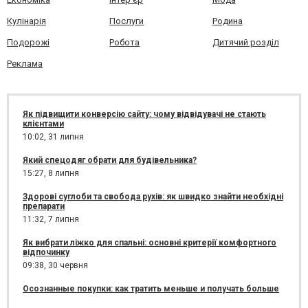
Кулінарія
Послуги
Родина
Подорожі
Робота
Дитячий розділ
Реклама
Як підвищити конверсію сайту: чому відвідувачі не стають
клієнтами
10:02,
31 липня
Який спецодяг обрати для будівельника?
15:27,
8 липня
Здорові суглоби та свобода рухів: як швидко знайти необхідні
препарати
11:32,
7 липня
Як вибрати ліжко для спальні: основні критерії комфортного
відпочинку
09:38,
30 червня
Осознанные покупки: как тратить меньше и получать больше