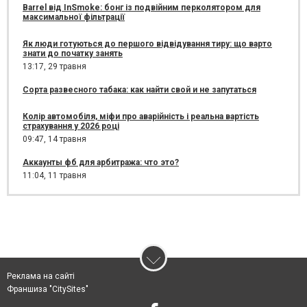
Barrel від InSmoke: бонг із подвійним перколятором для
максимальної фільтрації
Як люди готуються до першого відвідування тиру: що варто
знати до початку занять
13:17,
29 травня
Сорта развесного табака: как найти свой и не запутаться
Колір автомобіля, міфи про аварійність і реальна вартість
страхування у 2026 році
09:47,
14 травня
Аккаунты фб для арбитража: что это?
11:04,
11 травня
Реклама на сайті
Франшиза "CitySites"