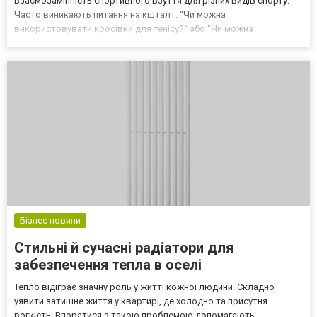
взаємозамінність спортивного взуття для різних видів спорту.
Часто виникають питання на кшталт: "Чи можна
використовувати кросівки для тенісу?" або "Чи можна
пристосувати футбольні бутси для закритих приміщень до
повсякденного носіння?". Цей посібник присвячений роз'ясненню
нюансів між взуття...
Бізнес новини
Стильні й сучасні радіатори для
забезпечення тепла в оселі
Тепло відіграє значну роль у житті кожної людини. Складно
уявити затишне життя у квартирі, де холодно та присутня
вогкість. Впоратися з такою проблемою допомагають