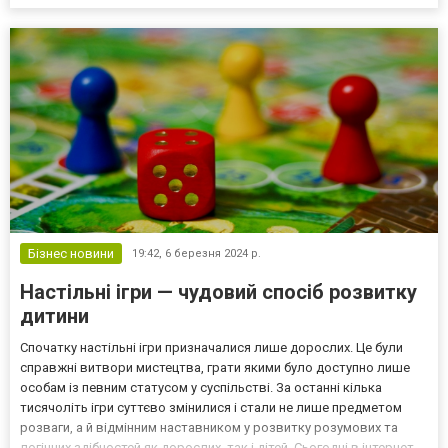
Бізнес новини
19:42,
6 березня 2024 р.
Настільні ігри — чудовий спосіб розвитку
дитини
Спочатку настільні ігри призначалися лише дорослих. Це були
справжні витвори мистецтва, грати якими було доступно лише
особам із певним статусом у суспільстві. За останні кілька
тисячоліть ігри суттєво змінилися і стали не лише предметом
розваги, а й відмінним наставником у розвитку розумових та
логічних здібностей як дорослих, так і дітей. Сьогодні в інтернет-