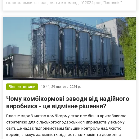
головоломки та працювати в команді. У 2024 році "Ізоляція"
продовжує дивувати відвідувачів новими сюжетами та
технологічними інноваціями, роблячи кожен квест унікальною...
Бізнес новини
10:44,
29 лютого 2024 р.
Чому комбікормові заводи від надійного
виробника - це відмінне рішення?
Власне виробництво комбікорму стає все більш привабливою
стратегією для сільськогосподарських підприємств у всьому
світі. Це надає підприємствам більший контроль над якістю
кормів, знижує залежність від постачальників та дозволяє