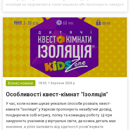
покупців не зацікавлені в таких машинах або пропонують занадто
низьку ціну. Однак існують способи, які можуть допомогти
продати проблемний автомобіль швидше і...
Бізнес новини
18:09,
1 березня 2024 р.
Особливості квест-кімнат "Ізоляція"
У час, коли кожен шукає унікальні способи розваги, квест-
кімнати "Ізоляція" у Харкові пропонують незабутній досвід,
поєднуючи в собі інтригу, логіку та командну роботу. Ці ігри
занурюють учасників у віртуальні світи, де кожна деталь має
значення, а успіх залежить від здатності розв'язувати