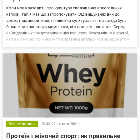
Коли мова заходить про культуру споживання алкогольних
напоїв, Італія має що запропонувати. Від вишуканих вин до
ароматних аперитивів, італійська культура пиття завжди була
більше про насолоду моментом, ніж про сам алкоголь. Серед
найвідоміших представників цієї культури безсумнівно є aperol,
напій з легкою гірчинкою та виразним апельсиновим ароматом,
який став синонімом італійського аперитиву по всьому світу.
Історія та традиції Створений на початку 20 ст...
Бізнес новини
20:32,
27 лютого 2024 р.
Протеїн і жіночий спорт: як правильне