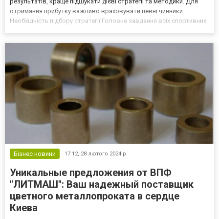
результатів, краще підшукати дієві стратегії та методики. Для
отримання прибутку важливо враховувати певні чинники.
Необхідність підбору стратегії Головне завдання всіх спортивних
стратегій щодо ставок – це отримання стабільного прибутку з
урахуванням виключення програшу. Спостереженн...
Бізнес новини
17:12,
28 лютого 2024 р.
Уникальные предложения от ВПФ
"ЛИТМАШ": Ваш надежный поставщик
цветного металлопроката в сердце
Киева