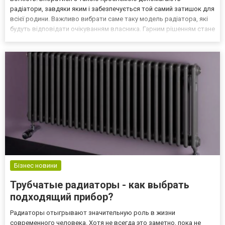
радіатори, завдяки яким і забезпечується той самий затишок для
всієї родини. Важливо вибрати саме таку модель радіатора, які
будуть відповідати очікуванням власника. Гарним рішенням стане
Betatherm Praktikum 1, модель радіатора, що гарантує високу
якість, довгий термін експлуатації та доступну в...
Бізнес новини
Трубчатые радиаторы - как выбрать
подходящий прибор?
Радиаторы отыгрывают значительную роль в жизни
современного человека. Хотя не всегда это заметно, пока не